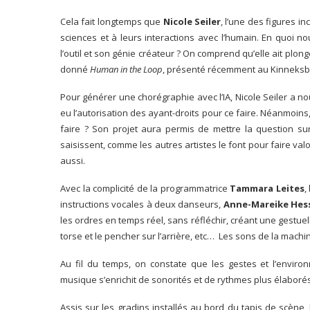
Cela fait longtemps que
Nicole Seiler
, l’une des figures 
sciences et à leurs interactions avec l’humain. En quoi no
l’outil et son génie créateur ? On comprend qu’elle ait plong
donné
Human in the Loop
, présenté récemment au Kinneks
Pour générer une chorégraphie avec l’IA, Nicole Seiler a nour
eu l’autorisation des ayant-droits pour ce faire. Néanmoins, i
faire ? Son projet aura permis de mettre la question sur
saisissent, comme les autres artistes le font pour faire valoi
aussi.
Avec la complicité de la programmatrice
Tammara Leites
,
instructions vocales à deux danseurs,
Anne-Mareike Hes
les ordres en temps réel, sans réfléchir, créant une gestuell
torse et le pencher sur l’arrière, etc… Les sons de la machin
Au fil du temps, on constate que les gestes et l’enviro
musique s’enrichit de sonorités et de rythmes plus élaborés
Assis sur les gradins installés au bord du tapis de scène, 