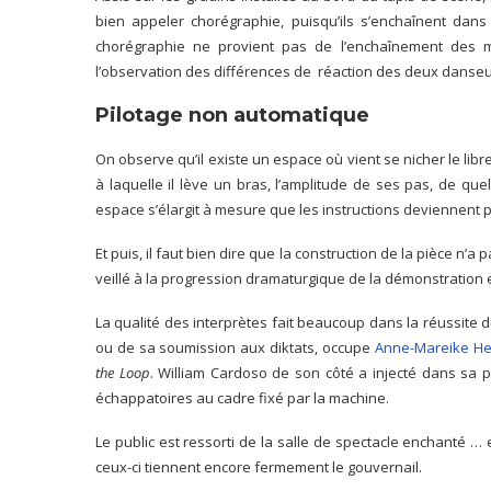
bien appeler chorégraphie, puisqu’ils s’enchaînent dans
chorégraphie ne provient pas de l’enchaînement des m
l’observation des différences de réaction des deux danseu
Pilotage non automatique
On observe qu’il existe un espace où vient se nicher le libre 
à laquelle il lève un bras, l’amplitude de ses pas, de quel 
espace s’élargit à mesure que les instructions deviennent p
Et puis, il faut bien dire que la construction de la pièce n’a 
veillé à la progression dramaturgique de la démonstration en
La qualité des interprètes fait beaucoup dans la réussite d
ou de sa soumission aux diktats, occupe
Anne-Mareike Hes
the Loop
. William Cardoso de son côté a injecté dans sa p
échappatoires au cadre fixé par la machine.
Le public est ressorti de la salle de spectacle enchanté … e
ceux-ci tiennent encore fermement le gouvernail.