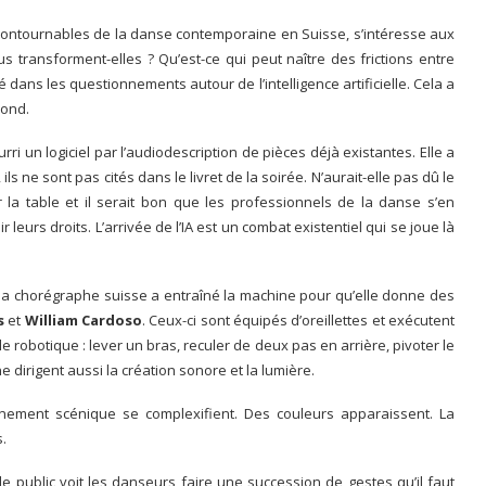
incontournables de la danse contemporaine en Suisse, s’intéresse aux
us transforment-elles ? Qu’est-ce qui peut naître des frictions entre
é dans les questionnements autour de l’intelligence artificielle. Cela a
bond.
ri un logiciel par l’audiodescription de pièces déjà existantes. Elle a
ls ne sont pas cités dans le livret de la soirée. N’aurait-elle pas dû le
 la table et il serait bon que les professionnels de la danse s’en
r leurs droits. L’arrivée de l’IA est un combat existentiel qui se joue là
 la chorégraphe suisse a entraîné la machine pour qu’elle donne des
s
et
William Cardoso
. Ceux-ci sont équipés d’oreillettes et exécutent
e robotique : lever un bras, reculer de deux pas en arrière, pivoter le
e dirigent aussi la création sonore et la lumière.
nnement scénique se complexifient. Des couleurs apparaissent. La
.
le public voit les danseurs faire une succession de gestes qu’il faut