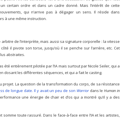
 un certain ordre et dans un cadre donné. Mais l’intérêt de cette
ouvements, qui n’arrive pas à dégager un sens. Il réside dans
rs à une même instruction.
arbitre de l’interprète, mais aussi sa signature corporelle : la vitesse
côté il pivote son torse, jusqu’où il se penche sur l’arrière, etc. Cet
lus abstraites.
pas été entièrement pilotée par l’IA mais surtout par Nicole Seiler, qui a
 dosant les différentes séquences, et qui a fait le casting.
u projet. La question de la transformation du corps, de sa résistance
s de longue date. Il y avait un peu de son
Warrior
dans le
Human in
erformance une énergie de chair et d’os qui a montré qu’il y a des
t somme toute rassuré. Dans le face-à-face entre l’IA et les artistes,