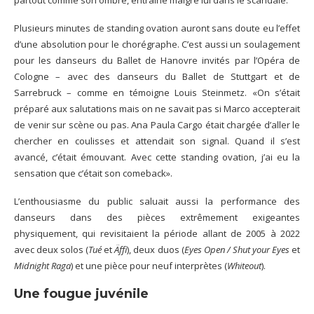
Plusieurs minutes de standing ovation auront sans doute eu l’effet
d’une absolution pour le chorégraphe. C’est aussi un soulagement
pour les danseurs du Ballet de Hanovre invités par l’Opéra de
Cologne – avec des danseurs du Ballet de Stuttgart et de
Sarrebruck – comme en témoigne Louis Steinmetz. «On s’était
préparé aux salutations mais on ne savait pas si Marco accepterait
de venir sur scène ou pas. Ana Paula Cargo était chargée d’aller le
chercher en coulisses et attendait son signal. Quand il s’est
avancé, c’était émouvant. Avec cette standing ovation, j’ai eu la
sensation que c’était son comeback».
L’enthousiasme du public saluait aussi la performance des
danseurs dans des pièces extrêmement exigeantes
physiquement, qui revisitaient la période allant de 2005 à 2022
avec deux solos (
Tué
et
Äffi
), deux duos (
Eyes Open / Shut your Eyes
et
Midnight Raga
) et une pièce pour neuf interprètes (
Whiteout
).
Une fougue juvénile