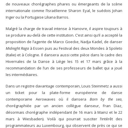
de nouveaux chorégraphes phares ou émergeants de la scène
internationale comme l’Israélienne Sharon Eyal, le suédois Johan
Inger ou la Portugaise Liliana Barros.
Malgré la charge de travail intense à Hanovre, il aspire toujours à
se produire au-delà de cette institution. C’est ainsi qu’il a accepté la
proposition de l’agente de Marco Goecke, Nadja Kadel, de danser
Midnight Raga
à Essen puis au Festival des deux Mondes à Spoleto
(Italie) et à Cologne. Il dansera aussi cette pièce dans le cadre des
Hivernales de la Danse à Liège les 15 et 17 mars grâce à la
recommandation de l’un de ses professeurs de ballet qui a joué
les intermédiaires.
Dans un registre davantage contemporain, Louis Steinmetz a aussi
un ticket pour la plate-forme européenne de danse
contemporaine Aerowaves où il dansera
Born by the sea
,
chorégraphiée par un ancien collègue danseur, Fran Diaz,
désormais chorégraphe indépendant (le 16 mars à Mainz et le 22
mars à Wiesbaden). Voilà qui pourrait susciter l’intérêt des
programmateurs au Luxembourg, qui observent de près ce qui se