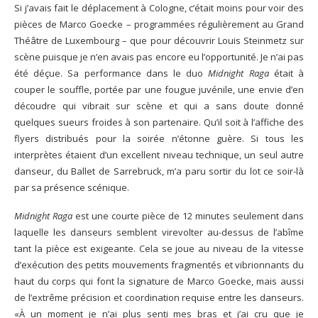
Si j’avais fait le déplacement à Cologne, c’était moins pour voir des
pièces de Marco Goecke – programmées régulièrement au Grand
Théâtre de Luxembourg – que pour découvrir Louis Steinmetz sur
scène puisque je n’en avais pas encore eu l’opportunité. Je n’ai pas
été déçue. Sa performance dans le duo
Midnight Raga
était à
couper le souffle, portée par une fougue juvénile, une envie d’en
découdre qui vibrait sur scène et qui a sans doute donné
quelques sueurs froides à son partenaire. Qu’il soit à l’affiche des
flyers distribués pour la soirée n’étonne guère. Si tous les
interprètes étaient d’un excellent niveau technique, un seul autre
danseur, du Ballet de Sarrebruck, m’a paru sortir du lot ce soir-là
par sa présence scénique.
Midnight Raga
est une courte pièce de 12 minutes seulement dans
laquelle les danseurs semblent virevolter au-dessus de l’abîme
tant la pièce est exigeante. Cela se joue au niveau de la vitesse
d’exécution des petits mouvements fragmentés et vibrionnants du
haut du corps qui font la signature de Marco Goecke, mais aussi
de l’extrême précision et coordination requise entre les danseurs.
«À un moment je n’ai plus senti mes bras et j’ai cru que je