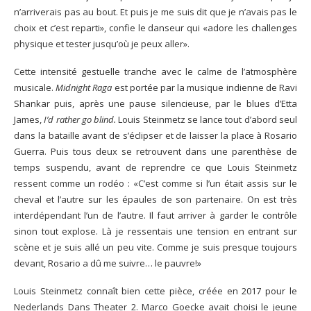
n’arriverais pas au bout. Et puis je me suis dit que je n’avais pas le
choix et c’est reparti», confie le danseur qui «adore les challenges
physique et tester jusqu’où je peux aller».
Cette intensité gestuelle tranche avec le calme de l’atmosphère
musicale.
Midnight Raga
est portée par la musique indienne de Ravi
Shankar puis, après une pause silencieuse, par le blues d’Etta
James,
I’d rather go blind.
Louis Steinmetz se lance tout d’abord seul
dans la bataille avant de s’éclipser et de laisser la place à Rosario
Guerra. Puis tous deux se retrouvent dans une parenthèse de
temps suspendu, avant de reprendre ce que Louis Steinmetz
ressent comme un rodéo : «C’est comme si l’un était assis sur le
cheval et l’autre sur les épaules de son partenaire. On est très
interdépendant l’un de l’autre. Il faut arriver à garder le contrôle
sinon tout explose. Là je ressentais une tension en entrant sur
scène et je suis allé un peu vite. Comme je suis presque toujours
devant, Rosario a dû me suivre… le pauvre!»
Louis Steinmetz connaît bien cette pièce, créée en 2017 pour le
Nederlands Dans Theater 2. Marco Goecke avait choisi le jeune