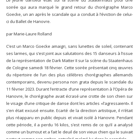
soirée qui aura marqué le grand retour du chorégraphe Marco
Goecke, un an après le scandale qui a conduit à l’éviction de celui-
ci du Ballet de Hanovre.
par Marie-Laure Rolland
C’est un Marco Goecke amaigri, sans lunettes de soleil, contenant
ses larmes, qui s’est joint aux salutations des 15 danseurs à l’issue
de la représentation de Dark Matter II sur la scène du Staatenhaus
de Cologne samedi 18 février. Cette soirée présentait cinq œuvres
du répertoire de l’un des plus célèbres chorégraphes allemands
contemporains, devenu persona non grata depuis le scandale du
11 février 2023. Durant l’entracte d’une représentation à l’Opéra de
Hanovre, le chorégraphe avait écrasé une crotte de son chien sur
le visage d’une critique de danse dont les articles «l’agressaient». Il
s’en était excusé ensuite. Ecarté de la direction artistique, il n’était
plus réapparu en public depuis et vivait isolé à Hanovre. Pendant
cette période, il a perdu 16 kilos, s’est remis de ce qu’il a analysé
comme un burnout et a fait le deuil de son vieux chien qui le suivait
partout comme son ombre, entraîné malgré lui dans le scandale.