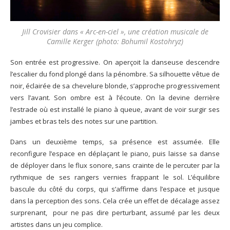
Jill Crovisier dans « Arc-en-ciel », une création musicale de
Camille Kerger (photo: Bohumil Kostohryz)
Son entrée est progressive. On aperçoit la danseuse descendre
l’escalier du fond plongé dans la pénombre. Sa silhouette vêtue de
noir, éclairée de sa chevelure blonde, s’approche progressivement
vers l’avant. Son ombre est à l’écoute. On la devine derrière
l’estrade où est installé le piano à queue, avant de voir surgir ses
jambes et bras tels des notes sur une partition.
Dans un deuxième temps, sa présence est assumée. Elle
reconfigure l’espace en déplaçant le piano, puis laisse sa danse
de déployer dans le flux sonore, sans crainte de le percuter par la
rythmique de ses rangers vernies frappant le sol. L’équilibre
bascule du côté du corps, qui s’affirme dans l’espace et jusque
dans la perception des sons. Cela crée un effet de décalage assez
surprenant, pour ne pas dire perturbant, assumé par les deux
artistes dans un jeu complice.