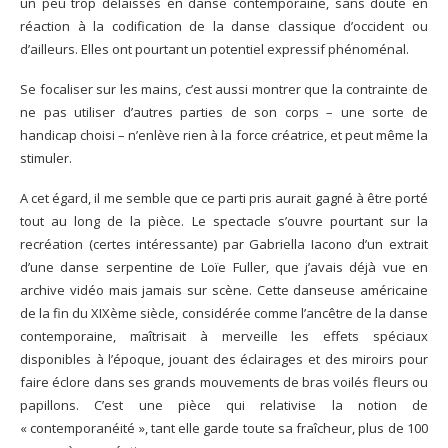
un peu trop délaissés en danse contemporaine, sans doute en
réaction à la codification de la danse classique d’occident ou
d’ailleurs. Elles ont pourtant un potentiel expressif phénoménal.
Se focaliser sur les mains, c’est aussi montrer que la contrainte de
ne pas utiliser d’autres parties de son corps – une sorte de
handicap choisi – n’enlève rien à la force créatrice, et peut même la
stimuler.
A cet égard, il me semble que ce parti pris aurait gagné à être porté
tout au long de la pièce. Le spectacle s’ouvre pourtant sur la
recréation (certes intéressante) par Gabriella Iacono d’un extrait
d’une danse serpentine de Loïe Fuller, que j’avais déjà vue en
archive vidéo mais jamais sur scène. Cette danseuse américaine
de la fin du XIXème siècle, considérée comme l’ancêtre de la danse
contemporaine, maîtrisait à merveille les effets spéciaux
disponibles à l’époque, jouant des éclairages et des miroirs pour
faire éclore dans ses grands mouvements de bras voilés fleurs ou
papillons. C’est une pièce qui relativise la notion de
« contemporanéité », tant elle garde toute sa fraîcheur, plus de 100