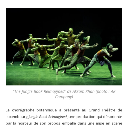
"The Jungle Book Reimagined" de Akram Khan (photo : AK
Company)
Le chorégraphe britannique a présenté au Grand Théâtre de
Luxembourg
Jungle Book Reimagined
, une production qui désoriente
par la noirceur de son propos emballé dans une mise en scène