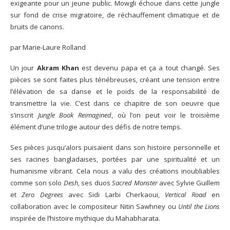
exigeante pour un jeune public. Mowgli échoue dans cette jungle
sur fond de crise migratoire, de réchauffement climatique et de
bruits de canons.
par Marie-Laure Rolland
Un jour
Akram Khan
est devenu papa et ça a tout changé. Ses
pièces se sont faites plus ténébreuses, créant une tension entre
l’élévation de sa danse et le poids de la responsabilité de
transmettre la vie. C’est dans ce chapitre de son oeuvre que
s’inscrit
Jungle Book Reimagined
, où l’on peut voir le troisième
élément d’une trilogie autour des défis de notre temps.
Ses pièces jusqu’alors puisaient dans son histoire personnelle et
ses racines bangladaises, portées par une spiritualité et un
humanisme vibrant. Cela nous a valu des créations inoubliables
comme son solo
Desh
, ses duos
Sacred Monster
avec Sylvie Guillem
et
Zero Degrees
avec Sidi Larbi Cherkaoui,
Vertical Road
en
collaboration avec le compositeur Nitin Sawhney ou
Until the Lions
inspirée de l’histoire mythique du Mahabharata.