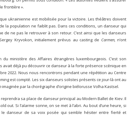
e frontière ».
ique ukrainienne est mobilisée pour la victoire. Les théâtres doivent
de la population ne faiblit pas. Dans ces conditions, un danseur qui
e de ne pas le retrouver à son retour. C’est ainsi que les danseurs
t Sergey Kryvokon, initialement prévus au casting de
Carmen,
n’ont
on du ministère des Affaires étrangères luxembourgeois. C’est son
 avait déjà pu découvrir ce danseur à la forte présence scénique en
obre 2022. Nous nous rencontrons pendant une répétition au Centre
ming est compté. Les six danseurs solistes présents ce jour-là ont au
n
imaginée par la chorégraphe d’origine biélorusse Volha Kastsel.
reprendra sa place de danseur principal au Modern Ballet de Kiev. Il
old out. Si l’alarme sonne, on se met à l’abri. Au bout d’une heure, si
it le danseur de sa voix posée qui semble hésiter entre fierté et