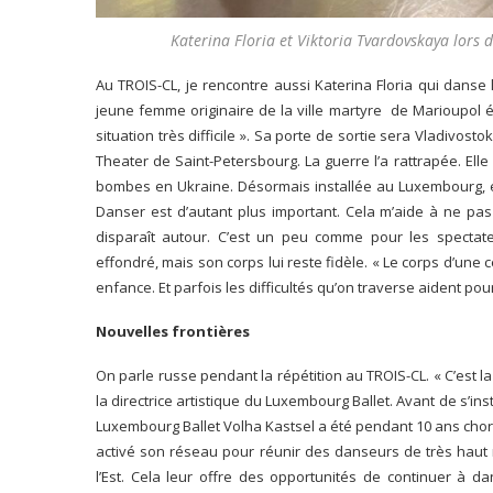
Katerina Floria et Viktoria Tvardovskaya lors 
Au TROIS-CL, je rencontre aussi Katerina Floria qui danse
jeune femme originaire de la ville martyre de Marioupol 
situation très difficile ». Sa porte de sortie sera Vladivo
Theater de Saint-Petersbourg. La guerre l’a rattrapée. Elle
bombes en Ukraine. Désormais installée au Luxembourg, el
Danser est d’autant plus important. Cela m’aide à ne pa
disparaît autour. C’est un peu comme pour les spectate
effondré, mais son corps lui reste fidèle. « Le corps d’une
enfance. Et parfois les difficultés qu’on traverse aident pou
Nouvelles frontières
On parle russe pendant la répétition au TROIS-CL. « C’est 
la directrice artistique du Luxembourg Ballet. Avant de s’in
Luxembourg Ballet Volha Kastsel a été pendant 10 ans choré
activé son réseau pour réunir des danseurs de très haut 
l’Est. Cela leur offre des opportunités de continuer à d