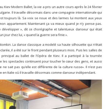
Kiev Modern Ballet, la vie a pris un autre cours après le 24 février
Bulgarie. Il travaille désormais dans une compagnie internationale qui
est toujours là. Sa voix se noue et des larmes lui montent aux yeux
mis, mon appartement. Maintenant ça va mieux quand je n’y pense pas.
 développer », dit ce chorégraphe et talentueux danseur qui était
un jour chez lui, « quand la guerre sera finie ».
otiomkin. La danse classique a modelé sa haute silhouette qui n’était
larée, il a été sur le front pendant plusieurs mois. Puis les salles de
principal au ballet de l’Opéra de Kiev. Il a participé à la tournée
que les spectacles continuent pour toucher le cœur des gens, et aussi
ne sait pas qu’elle est différente de la culture russe». Il n’est pas
use en Italie où il travaille désormais comme danseur indépendant.