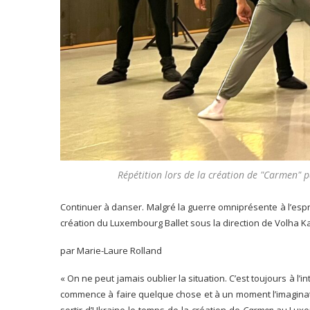
Répétition lors de la création de "Carmen" 
Continuer à danser. Malgré la guerre omniprésente à l’espr
création du Luxembourg Ballet sous la direction de Volha Kas
par Marie-Laure Rolland
« On ne peut jamais oublier la situation. C’est toujours à l’
commence à faire quelque chose et à un moment l’imaginat
sortir d’Ukraine le temps de la création de
Carmen
au Luxem