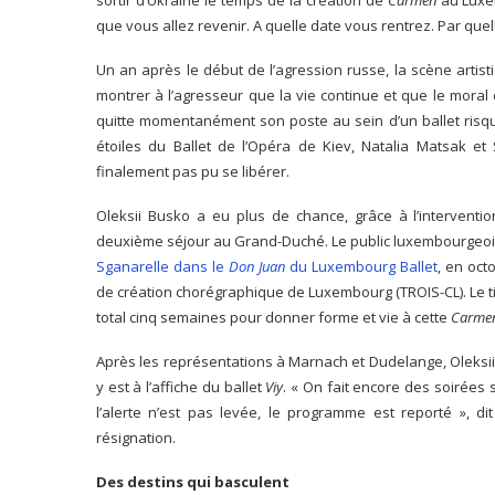
que vous allez revenir. A quelle date vous rentrez. Par quell
Un an après le début de l’agression russe, la scène artist
montrer à l’agresseur que la vie continue et que le moral 
quitte momentanément son poste au sein d’un ballet risqu
étoiles du Ballet de l’Opéra de Kiev, Natalia Matsak e
finalement pas pu se libérer.
Oleksii Busko a eu plus de chance, grâce à l’interventi
deuxième séjour au Grand-Duché. Le public luxembourgeois
Sganarelle dans le
Don Juan
du Luxembourg Ballet
, en oct
de création chorégraphique de Luxembourg (TROIS-CL). Le ti
total cinq semaines pour donner forme et vie à cette
Carme
Après les représentations à Marnach et Dudelange, Oleksii 
y est à l’affiche du ballet
Viy
. « On fait encore des soirées s
l’alerte n’est pas levée, le programme est reporté », d
résignation.
Des destins qui basculent