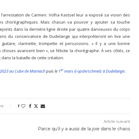
e l’arrestation de Carmen. Volha Kastsel leur a exposé sa vision des
es chorégraphiques. Mais chacun va pouvoir y ajouter sa touche
rejoints dans la dernière ligne droite par quatre danseuses du corps
iens du conservatoire de Dudelange qui interpréteront en live une
 guitare, clarinette, trompette et percussions. « Il y a une bonne
 choses avancent bien », se félicite la chorégraphe. À ses côtés, ce
dans la bataille de cette création.
er
er 2023 au Cube de Marnach
puis le
1
mars à opderschmelz à Dudelange
.
re
1
Article suivant
Parce qu’il y a aussi de la joie dans le chaos