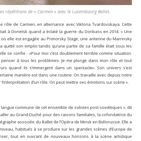
des répétitions de « Carmen » avec le Luxembourg Ballet.
 le rôle de Carmen, en alternance avec Viktoria Tvardovskaya. Cette
était à Donetsk quand a éclaté la guerre du Donbass en 2014. « Une
stok où elle est engagée au Primorsky Stage, une antenne du Marrinsky
 a quitté son emploi tandis qu’une partie de sa famille était sous les
le se confie : «Pour moi c’est doublement terrible comme situation.
s penser à tous les problèmes. Je me plonge dans mon rôle et tout
urs quand ils s’immergent dans un spectacle». Son univers s’est
 certaine manière est dans une routine. On travaille avec depuis notre
r l’interprétation d’un rôle. On peut mettre ses émotions sur scène ».
la langue commune de cet ensemble de solistes post-soviétiques », dit
staller au Grand-Duché pour des raisons familiales, la cofondatrice du
graphe associée du Ballet de l’Opéra de Minsk en Biélorussie. Elle a
niveau, habitués à se produire sur les grandes scènes d’Europe de
anser, tout en ouvrant de nouveaux horizons à la scène artistique