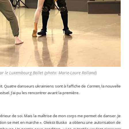
par le Luxembourg Ballet (photo: Marie-Laure Rolland)
it. Quatre danseurs ukrainiens sont à l’affiche de
Carmen
, la nouvelle
tsel. J’ai pu les rencontrer avant la première.
intérieur de soi. Mais la maîtrise de mon corps me permet de danser. Je
ion se met en marche ». Oleksii Busko a obtenu une autorisation de
bourg. Un permis sous condition. « Les autorités veulent s’assurer