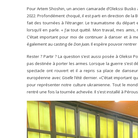
Pour Artem Shoshin, un ancien camarade d’Olekssi Busko au 
2022. Profondément choqué, il est parti en direction de la 
fait des tournées à l’étranger. Le traumatisme du départ 
lorsqu’il en parle. « J’ai tout quitté. Mon travail, mes a
C’était important pour moi de continuer à danser et à me
également au casting de
Don Juan.
Il espère pouvoir rentrer 
Rester ? Partir ? La question s’est aussi posée à Oleksii P
pas destinée à porter les armes. Lorsque la guerre s’est déc
spectacle ont rouvert et il a repris sa place de danseur 
européenne avec
Giselle
l’été dernier. «C’était important 
pour représenter notre culture ukrainienne. Tout le monde 
rentré une fois la tournée achevée. Il s’est installé à Péro