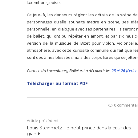
luxembourgeoise.
Ce jour-là, les danseurs règlent les détails de la scène d
personnages qu’elle souhaite mettre en scène
, s
es idé
personnelle, en dialogue avec ses partenaires. Ils seront 
de ballet, qui ont pu répéter en amont, et par six music
version de la musique de Bizet pour violon, violoncelle,
atmosphère, avec cette curiosité commune qui fait que les
sont des âmes blessées mais des corps libres qui se jettent 
Carmen du Luxembourg Ballet est à découvrir les
25 et 26 févri
Télécharger au format PDF
0 commentai
Article précédent
Louis Steinmetz : le petit prince dans la cour des
grands