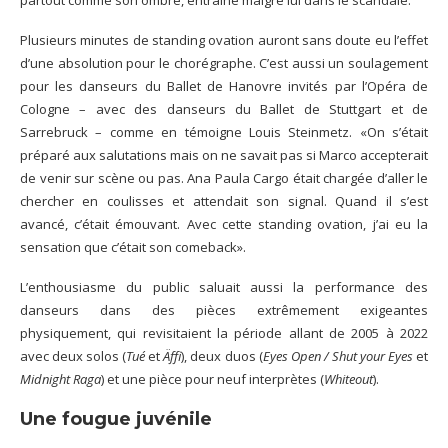
Plusieurs minutes de standing ovation auront sans doute eu l’effet
d’une absolution pour le chorégraphe. C’est aussi un soulagement
pour les danseurs du Ballet de Hanovre invités par l’Opéra de
Cologne – avec des danseurs du Ballet de Stuttgart et de
Sarrebruck – comme en témoigne Louis Steinmetz. «On s’était
préparé aux salutations mais on ne savait pas si Marco accepterait
de venir sur scène ou pas. Ana Paula Cargo était chargée d’aller le
chercher en coulisses et attendait son signal. Quand il s’est
avancé, c’était émouvant. Avec cette standing ovation, j’ai eu la
sensation que c’était son comeback».
L’enthousiasme du public saluait aussi la performance des
danseurs dans des pièces extrêmement exigeantes
physiquement, qui revisitaient la période allant de 2005 à 2022
avec deux solos (
Tué
et
Äffi
), deux duos (
Eyes Open / Shut your Eyes
et
Midnight Raga
) et une pièce pour neuf interprètes (
Whiteout
).
Une fougue juvénile