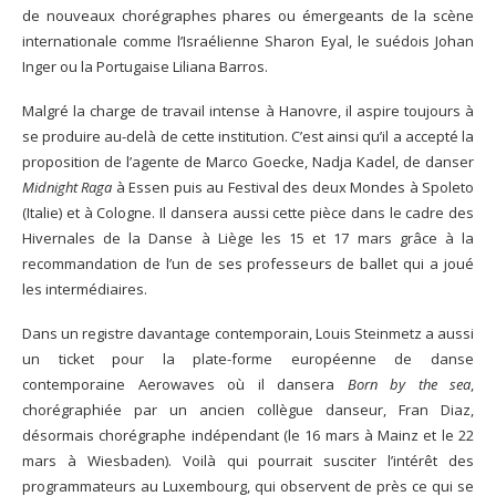
de nouveaux chorégraphes phares ou émergeants de la scène
internationale comme l’Israélienne Sharon Eyal, le suédois Johan
Inger ou la Portugaise Liliana Barros.
Malgré la charge de travail intense à Hanovre, il aspire toujours à
se produire au-delà de cette institution. C’est ainsi qu’il a accepté la
proposition de l’agente de Marco Goecke, Nadja Kadel, de danser
Midnight Raga
à Essen puis au Festival des deux Mondes à Spoleto
(Italie) et à Cologne. Il dansera aussi cette pièce dans le cadre des
Hivernales de la Danse à Liège les 15 et 17 mars grâce à la
recommandation de l’un de ses professeurs de ballet qui a joué
les intermédiaires.
Dans un registre davantage contemporain, Louis Steinmetz a aussi
un ticket pour la plate-forme européenne de danse
contemporaine Aerowaves où il dansera
Born by the sea
,
chorégraphiée par un ancien collègue danseur, Fran Diaz,
désormais chorégraphe indépendant (le 16 mars à Mainz et le 22
mars à Wiesbaden). Voilà qui pourrait susciter l’intérêt des
programmateurs au Luxembourg, qui observent de près ce qui se