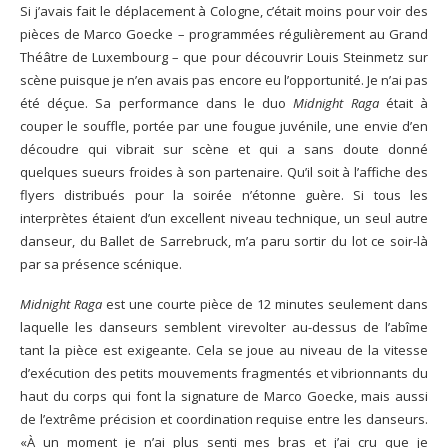
Si j’avais fait le déplacement à Cologne, c’était moins pour voir des
pièces de Marco Goecke – programmées régulièrement au Grand
Théâtre de Luxembourg – que pour découvrir Louis Steinmetz sur
scène puisque je n’en avais pas encore eu l’opportunité. Je n’ai pas
été déçue. Sa performance dans le duo
Midnight Raga
était à
couper le souffle, portée par une fougue juvénile, une envie d’en
découdre qui vibrait sur scène et qui a sans doute donné
quelques sueurs froides à son partenaire. Qu’il soit à l’affiche des
flyers distribués pour la soirée n’étonne guère. Si tous les
interprètes étaient d’un excellent niveau technique, un seul autre
danseur, du Ballet de Sarrebruck, m’a paru sortir du lot ce soir-là
par sa présence scénique.
Midnight Raga
est une courte pièce de 12 minutes seulement dans
laquelle les danseurs semblent virevolter au-dessus de l’abîme
tant la pièce est exigeante. Cela se joue au niveau de la vitesse
d’exécution des petits mouvements fragmentés et vibrionnants du
haut du corps qui font la signature de Marco Goecke, mais aussi
de l’extrême précision et coordination requise entre les danseurs.
«À un moment je n’ai plus senti mes bras et j’ai cru que je