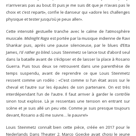
n’arriverais pas au bout. Et puis je me suis dit que je n’avais pas le
choix et c’est reparti», confie le danseur qui «adore les challenges
physique et tester jusqu’où je peux aller».
Cette intensité gestuelle tranche avec le calme de l’atmosphère
musicale.
Midnight Raga
est portée par la musique indienne de Ravi
Shankar puis, après une pause silencieuse, par le blues d’Etta
James,
I’d rather go blind.
Louis Steinmetz se lance tout d’abord seul
dans la bataille avant de s’éclipser et de laisser la place à Rosario
Guerra. Puis tous deux se retrouvent dans une parenthèse de
temps suspendu, avant de reprendre ce que Louis Steinmetz
ressent comme un rodéo : «C’est comme si l’un était assis sur le
cheval et l’autre sur les épaules de son partenaire. On est très
interdépendant l’un de l’autre. Il faut arriver à garder le contrôle
sinon tout explose. Là je ressentais une tension en entrant sur
scène et je suis allé un peu vite. Comme je suis presque toujours
devant, Rosario a dû me suivre… le pauvre!»
Louis Steinmetz connaît bien cette pièce, créée en 2017 pour le
Nederlands Dans Theater 2. Marco Goecke avait choisi le jeune