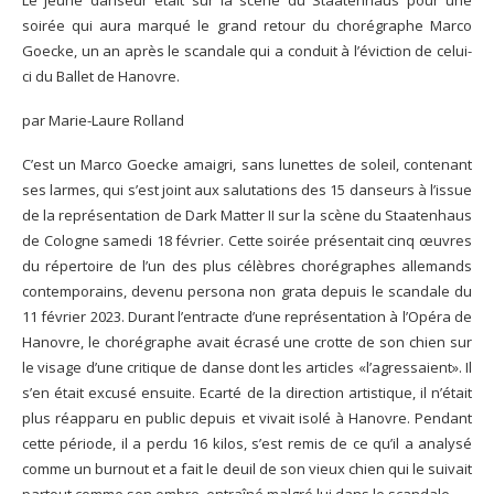
soirée qui aura marqué le grand retour du chorégraphe Marco
Goecke, un an après le scandale qui a conduit à l’éviction de celui-
ci du Ballet de Hanovre.
par Marie-Laure Rolland
C’est un Marco Goecke amaigri, sans lunettes de soleil, contenant
ses larmes, qui s’est joint aux salutations des 15 danseurs à l’issue
de la représentation de Dark Matter II sur la scène du Staatenhaus
de Cologne samedi 18 février. Cette soirée présentait cinq œuvres
du répertoire de l’un des plus célèbres chorégraphes allemands
contemporains, devenu persona non grata depuis le scandale du
11 février 2023. Durant l’entracte d’une représentation à l’Opéra de
Hanovre, le chorégraphe avait écrasé une crotte de son chien sur
le visage d’une critique de danse dont les articles «l’agressaient». Il
s’en était excusé ensuite. Ecarté de la direction artistique, il n’était
plus réapparu en public depuis et vivait isolé à Hanovre. Pendant
cette période, il a perdu 16 kilos, s’est remis de ce qu’il a analysé
comme un burnout et a fait le deuil de son vieux chien qui le suivait
partout comme son ombre, entraîné malgré lui dans le scandale.