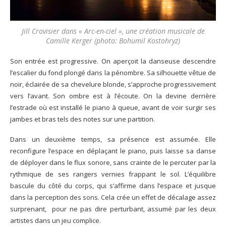
Jill Crovisier dans « Arc-en-ciel », une création musicale de
Camille Kerger (photo: Bohumil Kostohryz)
Son entrée est progressive. On aperçoit la danseuse descendre
l’escalier du fond plongé dans la pénombre. Sa silhouette vêtue de
noir, éclairée de sa chevelure blonde, s’approche progressivement
vers l’avant. Son ombre est à l’écoute. On la devine derrière
l’estrade où est installé le piano à queue, avant de voir surgir ses
jambes et bras tels des notes sur une partition.
Dans un deuxième temps, sa présence est assumée. Elle
reconfigure l’espace en déplaçant le piano, puis laisse sa danse
de déployer dans le flux sonore, sans crainte de le percuter par la
rythmique de ses rangers vernies frappant le sol. L’équilibre
bascule du côté du corps, qui s’affirme dans l’espace et jusque
dans la perception des sons. Cela crée un effet de décalage assez
surprenant, pour ne pas dire perturbant, assumé par les deux
artistes dans un jeu complice.