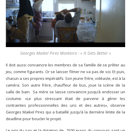
Georges Maikel Pires Monteiro : « It Gets Better »
Il doit aussi convaincre les membres de sa famille de se prêter au
jeu, comme figurants. Or se laisser filmer ne va pas de soi. Et puis,
chacun a ses propres impératifs. Son jeune frère, vidéaste, est à la
caméra. Son autre frère, chauffeur de bus, joue la scène de la
salle de bain. Sa mère se laisse convaincre jusqu’à endosser un
costume. «Le plus stressant était de parvenir à gérer les
contraintes professionnelles des uns et des autres», observe
Georges Maikel Pires qui a bataillé jusqu’à la dernière limite de la
deadline pour boucler le projet.
Le prix du jury et la dotation de 2500 euros du concours sont un