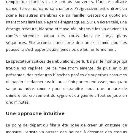
remplie de bibelots et de photos souvenirs. L’artiste solitaire
danse, torse nu, dans sa chambre. Progressivement entrent en
scène les autres membres de sa famille. Gestes du quotidien.
Interactions limitées. Regards énigmatiques. Sur un écran télé, une
étrange créature, blanche et masquée, observe les va-et-vient. La
caméra virevolte autour des corps dans de longs plans
séquences. Elle accomplit une sorte de danse, comme pour les
pousser à s’échapper d’eux-mêmes ou de leur enfermement.
Le spectateur suit ces déambulations, perturbé par le montage qui
trouble les repères. De ce maelstrom émerge, de plus en plus
présentes, des créatures blanches parées de superbes costumes
de papier. Le danseur va lui aussi finir par en endosser, masquant
sa peau noire comme pour disparaître sous une armure de
chimère, au croisement du cygne et du guerrier. Tout se joue en
cinq minutes.
Une approche intuitive
Le point de départ du film a été l’idée de créer un costume de
monstre. L’artiste va passer des heures à dessiner des croquis