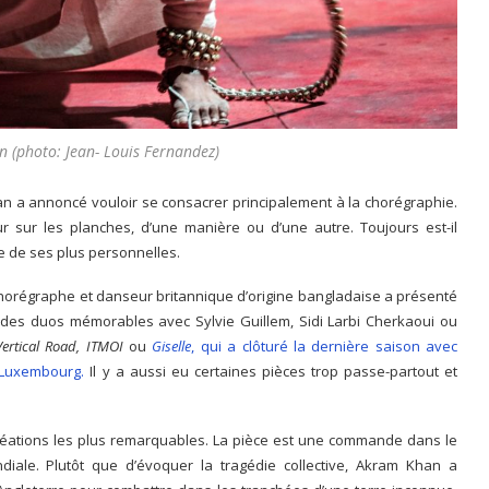
 (photo: Jean- Louis Fernandez)
an a annoncé vouloir se consacrer principalement à la chorégraphie.
r sur les planches, d’une manière ou d’une autre. Toujours est-il
ne de ses plus personnelles.
chorégraphe et danseur britannique d’origine bangladaise a présenté
 des duos mémorables avec Sylvie Guillem, Sidi Larbi Cherkaoui ou
Vertical Road, ITMOI
ou
Giselle
, qui a clôturé la dernière saison avec
e Luxembourg.
Il y a aussi eu certaines pièces trop passe-partout et
s créations les plus remarquables. La pièce est une commande dans le
ale. Plutôt que d’évoquer la tragédie collective, Akram Khan a