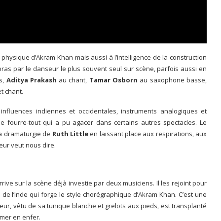
physique d’Akram Khan mais aussi à l’intelligence de la construction
bras par le danseur le plus souvent seul sur scène, parfois aussi en
s,
Aditya Prakash
au chant,
Tamar Osborn
au saxophone basse,
t chant.
nfluences indiennes et occidentales, instruments analogiques et
e fourre-tout qui a pu agacer dans certains autres spectacles. Le
 la dramaturgie de
Ruth Little
en laissant place aux respirations, aux
eur veut nous dire.
ve sur la scène déjà investie par deux musiciens. Il les rejoint pour
 de l’Inde qui forge le style chorégraphique d’Akram Khan. C’est une
ur, vêtu de sa tunique blanche et grelots aux pieds, est transplanté
ormer en enfer.