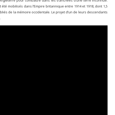
’Angleterre pour combattre dans les tranchées d’une terre inconnue.
nt été mobilisés dans l’Empire britannique entre 1914 et 1918, dont 1,5
ubliés de la mémoire occidentale. Le projet d’un de leurs descendants
.