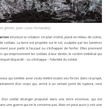
n (photo: Jean- Louis Fernandez)
garten
structure la création. Un plan incliné, placé en milieu de scène,
 soldats. La terre est projetée sur le sol, sculptée par les lumières
rument pour partir à l’assaut ou s’échapper de l’enfer. Elles prennent
s qui emprisonnent les soldats à leur destin, le cordon ombilical qui
equel disparaît – ou s’échappe – l’identité du soldat.
eur qui semble avoir voulu mettre toutes ses forces dans ce projet,
testament d’un corps qui, arrivé à un certain point de rupture, veut
 d’un soldat étranger propulsé dans une terre inconnue, qui est
ans une guerre qui ne le concerne pas. Mais on peut aussi y voir une