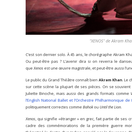
"XENOS" de Akram Khan
C’est son dernier solo. À 45 ans, le chorégraphe Akram Kh
Ou peut-être pas ? L’avenir dira si on reverra le danseu
que
Xenos
est une œuvre magistrale, et peut-être aussi l’u
Le public du Grand Théâtre connaît bien
Akram Khan
. Le 
sur cette scène la plupart de ses pièces. On se souvient
Juliette Binoche, mais aussi des grands formats comme
l’English National Ballet et l’Orchestre Philharmonique d
politiquement correctes comme
Bahok
ou
Until the Lion
.
Xenos
, qui signifie «étranger » en grec, fait partie de se
cadre des commémorations de la première guerre mondi