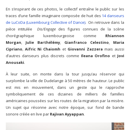
En s’inspirant de ces photos, le collectif entraîne le public sur les
traces d’une famille imaginaire composée de huit des
14 danseurs
de LuCoDa (Luxembourg Collective of Dance)
. On retrouve dans la
pièce intitulée
Dis/Engage
des figures connues de la scène
chorégraphique luxembourgeoise comme
Rhiannon
Morgan
,
Julie Barthélémy
,
Gianfranco Celestino
,
Maria
Cipriano
,
Aifric Ni Chaiomh
et
Giovanni Zazzera
mais aussi
d’autres danseurs plus discrets comme
Ileana Orofino
et
Jovi
Anousaki
.
À leur suite, on monte dans la tour jusqu’au réservoir qui
surplombe la ville de Dudelange à 50 mètres de hauteur. Le public
est mis en mouvement, dans un geste qui le rapproche
symboliquement de ces dizaines de milliers de familles
américaines poussées sur les routes de la migration par la misère.
Un sujet qui résonne avec notre époque, sur fond de bande
sonore créée en live par
Rajivan Ayyappan
.