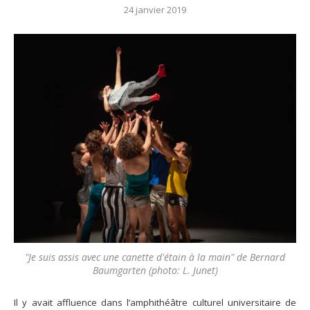
24 janvier 2019
"Je suis assis avec une canette d'étain à la main" de Bernard
Baumgarten (photo: L. Junet)
Il y avait affluence dans l’amphithéâtre culturel universitaire de