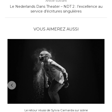
Article suivant
Le Nederlands Dans Theater – NDT 2 : l’excellence au
service d’écritures singulières
VOUS AIMEREZ AUSSI
Le retour réussi de Sylvia Camarda sur scène