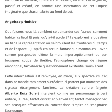
farouche et sociable, indifférent et curieux, facétieux et angoissé,
passif et créatif, en somme une incarnation de cet Empire
imaginaire que chacun abrite au fond de soi.
Angoisse primitive
Que faisons-nous là, semblent se demander ces faunes, comment
habiter ce lieu? Et puis, qu’y a-t-il au-delà? Ils explorent la question
au fil de la représentation où se brouillent les frontières du temps
et de l’espace – jusqu’à croiser un fantastique mammouth – avec
comme perspective ultime la mort. Imperceptiblement ou par
brusques coups de théâtre, l’atmosphère change de régime
émotionnel, fait vibrer le questionnement existentiel sous-jacent.
Cette interrogation est renvoyée, en miroir, aux spectateurs. Car
dans ce monde totalement surréaliste clignotent par moments des
signaux étrangement familiers. La création sonore (signée
Alberto Ruiz Soler
) intervient comme un personnage à part
entière, le Réel, tantôt discret et bienveillant, tantôt menaçant par
ses brusques effractions du concret dans l’Empire de l’imaginaire
faunesque.