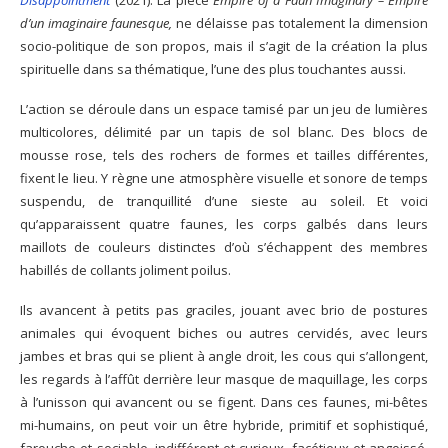
Disappointment
(2021). La pièce
Empire of a Faun Imaginary – Empire
d’un imaginaire faunesque,
ne délaisse pas totalement la dimension
socio-politique de son propos, mais il s’agit de la création la plus
spirituelle dans sa thématique, l’une des plus touchantes aussi.
L’action se déroule dans un espace tamisé par un jeu de lumières
multicolores, délimité par un tapis de sol blanc. Des blocs de
mousse rose, tels des rochers de formes et tailles différentes,
fixent le lieu. Y règne une atmosphère visuelle et sonore de temps
suspendu, de tranquillité d’une sieste au soleil. Et voici
qu’apparaissent quatre faunes, les corps galbés dans leurs
maillots de couleurs distinctes d’où s’échappent des membres
habillés de collants joliment poilus.
Ils avancent à petits pas graciles, jouant avec brio de postures
animales qui évoquent biches ou autres cervidés, avec leurs
jambes et bras qui se plient à angle droit, les cous qui s’allongent,
les regards à l’affût derrière leur masque de maquillage, les corps
à l’unisson qui avancent ou se figent. Dans ces faunes, mi-bêtes
mi-humains, on peut voir un être hybride, primitif et sophistiqué,