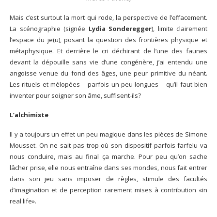
Mais c’est surtout la mort qui rode, la perspective de l’effacement.
La scénographie (signée
Lydia Sonderegger
), limite clairement
l’espace du je(u), posant la question des frontières physique et
métaphysique. Et derrière le cri déchirant de l’une des faunes
devant la dépouille sans vie d’une congénère, j’ai entendu une
angoisse venue du fond des âges, une peur primitive du néant.
Les rituels et mélopées – parfois un peu longues – qu’il faut bien
inventer pour soigner son âme, suffisent-ils?
L’alchimiste
Il y a toujours un effet un peu magique dans les pièces de Simone
Mousset. On ne sait pas trop où son dispositif parfois farfelu va
nous conduire, mais au final ça marche. Pour peu qu’on sache
lâcher prise, elle nous entraîne dans ses mondes, nous fait entrer
dans son jeu sans imposer de règles, stimule des facultés
d’imagination et de perception rarement mises à contribution «in
real life».