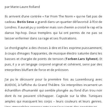
par Marie-Laure Rolland
Ils arrivent d’une contrée « Far From The Norm » qui ne fait pas de
cadeau.
Botis Seva
a grandi dans un quartier défavorisé à l’Est de
Londres. Il aurait pu y sombrer mais son chemin a croisé le rap et la
danse hip-hop. Deux tremplins qui lui ont permis de ne pas se
laisser enfermer dans sa rage et ses frustrations.
Le chorégraphe a des choses à dire et il les exprime puissamment,
à coups d’images frappantes, de musique électro saturée dans les
basses et chargée de points de tension (
Torben Lars Sylvest
). Et
puis, il y a un langage corporel original et cohérent, servi par des
interprètes bluffant de force et de précision.
J’ai pu le découvrir pour la première fois au Luxembourg avec
BLKDOG
, à l’affiche du Grand Théâtre. Six interprètes incarnent un
échantillon d’humanité qui semble plongée au fond d’un trou noir
dont ils ne peuvent s’échapper. Cagoule sur la tête. Tuniques
amples qui masquent les corps – leurs couleurs et leurs genres.
Une atmosphère oppressante jusqu’aux rangs des spectateurs.