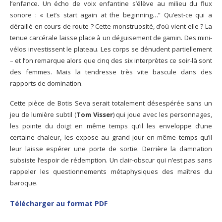
l’enfance. Un écho de voix enfantine s’élève au milieu du flux
sonore : « Let’s start again at the beginning…” Qu’est-ce qui a
déraillé en cours de route ? Cette monstruosité, d’où vient-elle ? La
tenue carcérale laisse place à un déguisement de gamin. Des mini-
vélos investissent le plateau. Les corps se dénudent partiellement
– et l’on remarque alors que cinq des six interprètes ce soir-là sont
des femmes. Mais la tendresse très vite bascule dans des
rapports de domination.
Cette pièce de Botis Seva serait totalement désespérée sans un
jeu de lumière subtil (
Tom Visser
) qui joue avec les personnages,
les pointe du doigt en même temps qu’il les enveloppe d’une
certaine chaleur, les expose au grand jour en même temps qu’il
leur laisse espérer une porte de sortie. Derrière la damnation
subsiste l’espoir de rédemption. Un clair-obscur qui n’est pas sans
rappeler les questionnements métaphysiques des maîtres du
baroque.
Télécharger au format PDF