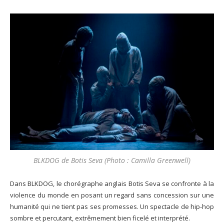
BLKDOG de Botis Seva (Photo : Camilla Greenwell)
Dans BLKDOG, le chorégraphe anglais Botis Seva se confronte à la
violence du monde en posant un regard sans concession sur une
humanité qui ne tient pas ses promesses. Un spectacle de hip-hop
sombre et percutant, extrêmement bien ficelé et interprété.