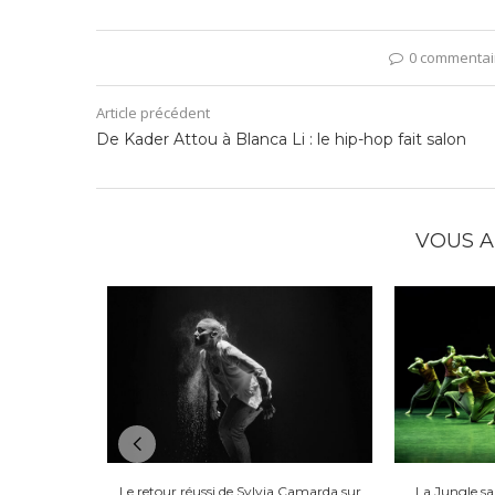
0 commentai
Article précédent
De Kader Attou à Blanca Li : le hip-hop fait salon
VOUS A
Le retour réussi de Sylvia Camarda sur
La Jungle s