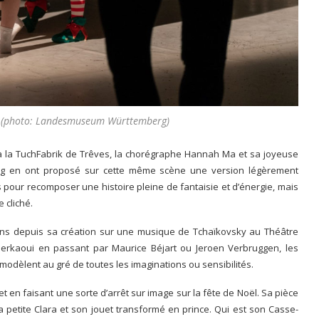
 (photo: Landesmuseum Württemberg)
à la TuchFabrik de Trêves, la chorégraphe Hannah Ma et sa joyeuse
g en ont proposé sur cette même scène une version légèrement
s pour recomposer une histoire pleine de fantaisie et d’énergie, mais
 cliché.
ations depuis sa création sur une musique de Tchaïkovsky au Théâtre
herkaoui en passant par Maurice Béjart ou Jeroen Verbruggen, les
dèlent au gré de toutes les imaginations ou sensibilités.
 en faisant une sorte d’arrêt sur image sur la fête de Noël. Sa pièce
a petite Clara et son jouet transformé en prince. Qui est son Casse-