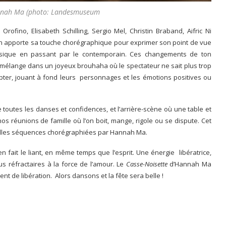
annah Ma (photo: Landesmuseum
a Orofino, Elisabeth Schilling, Sergio Mel, Christin Braband, Aifric Ni
n apporte sa touche chorégraphique pour exprimer son point de vue
lassique en passant par le contemporain. Ces changements de ton
e mélange dans un joyeux brouhaha où le spectateur ne sait plus trop
ter, jouant à fond leurs personnages et les émotions positives ou
e toutes les danses et confidences, et l’arrière-scène où une table et
s réunions de famille où l’on boit, mange, rigole ou se dispute. Cet
belles séquences chorégraphiées par Hannah Ma.
en fait le liant, en même temps que l’esprit. Une énergie libératrice,
 réfractaires à la force de l’amour. Le
Casse-Noisette
d’Hannah Ma
nt de libération. Alors dansons et la fête sera belle !