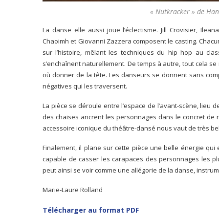
« Nutkracker » de H
La danse elle aussi joue l’éclectisme. Jill Crovisier, Ilean
Chaoimh et Giovanni Zazzera composent le casting. Chacu
sur l’histoire, mêlant les techniques du hip hop au c
s’enchaînent naturellement. De temps à autre, tout cela s
où donner de la tête. Les danseurs se donnent sans comp
négatives qui les traversent.
La pièce se déroule entre l’espace de l’avant-scène, lieu d
des chaises ancrent les personnages dans le concret de no
accessoire iconique du théâtre-dansé nous vaut de très 
Finalement, il plane sur cette pièce une belle énergie qui 
capable de casser les carapaces des personnages les plus
peut ainsi se voir comme une allégorie de la danse, instrume
Marie-Laure Rolland
Télécharger au format PDF