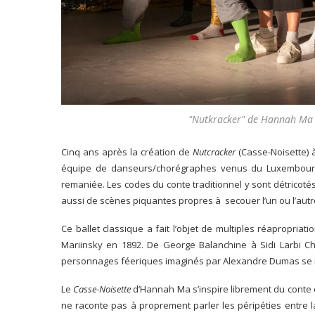
"Nutkracker" de Hannah Ma
Cinq ans après la création de
Nutcracker
(Casse-Noisette) 
équipe de danseurs/chorégraphes venus du Luxembour
remaniée. Les codes du conte traditionnel y sont détricoté
aussi de scènes piquantes propres à secouer l’un ou l’autre
Ce ballet classique a fait l’objet de multiples réapropri
Mariinsky en 1892. De George Balanchine à Sidi Larbi C
personnages féeriques imaginés par Alexandre Dumas se mo
Le
Casse-Noisette
d’Hannah Ma s’inspire librement du conte et
ne raconte pas à proprement parler les péripéties entre l