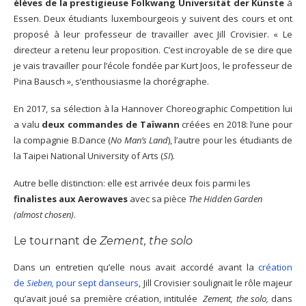
élèves de la prestigieuse Folkwang Universität der Künste
à
Essen. Deux étudiants luxembourgeois y suivent des cours et ont
proposé à leur professeur de travailler avec Jill Crovisier. « Le
directeur a retenu leur proposition. C’est incroyable de se dire que
je vais travailler pour l’école fondée par Kurt Joos, le professeur de
Pina Bausch », s’enthousiasme la chorégraphe.
En 2017, sa sélection à la Hannover Choreographic Competition lui
a valu
deux commandes de Taïwann
créées en 2018: l’une pour
la compagnie B.Dance (
No Man’s Land
), l’autre pour les étudiants de
la Taipei National University of Arts (
SI
).
Autre belle distinction: elle est arrivée deux fois parmi les
finalistes aux Aerowaves
avec sa pièce
The Hidden Garden
(almost chosen)
.
Le tournant de
Zement, the solo
Dans un entretien qu’elle nous avait accordé avant la
création
de
Sieben,
pour sept danseurs
, Jill Crovisier soulignait le rôle majeur
qu’avait joué sa première création, intitulée
Zement, the solo,
dans