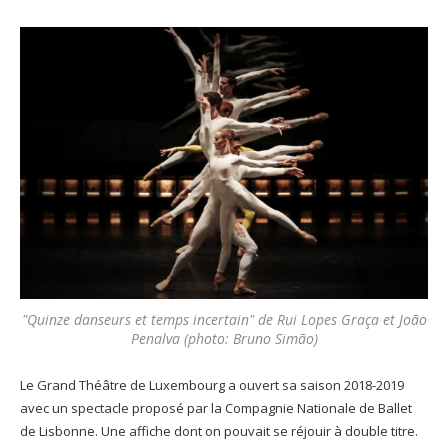
"Quinze danseurs et temps incertain" de Rui Lopes Graça et João
Penalva (photo: Bruno Simão)
Le Grand Théâtre de Luxembourg a ouvert sa saison 2018-2019
avec un spectacle proposé par la Compagnie Nationale de Ballet
de Lisbonne. Une affiche dont on pouvait se réjouir à double titre.