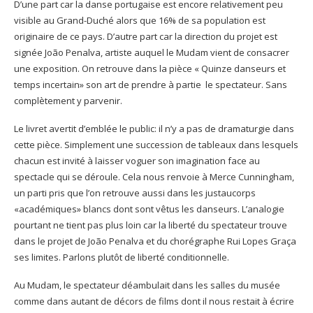
D’une part car la danse portugaise est encore relativement peu
visible au Grand-Duché alors que 16% de sa population est
originaire de ce pays. D’autre part car la direction du projet est
signée João Penalva, artiste auquel le Mudam vient de consacrer
une exposition. On retrouve dans la pièce « Quinze danseurs et
temps incertain» son art de prendre à partie le spectateur. Sans
complètement y parvenir.
Le livret avertit d’emblée le public: il n’y a pas de dramaturgie dans
cette pièce. Simplement une succession de tableaux dans lesquels
chacun est invité à laisser voguer son imagination face au
spectacle qui se déroule. Cela nous renvoie à Merce Cunningham,
un parti pris que l’on retrouve aussi dans les justaucorps
«académiques» blancs dont sont vêtus les danseurs. L’analogie
pourtant ne tient pas plus loin car la liberté du spectateur trouve
dans le projet de João Penalva et du chorégraphe Rui Lopes Graça
ses limites. Parlons plutôt de liberté conditionnelle.
Au Mudam, le spectateur déambulait dans les salles du musée
comme dans autant de décors de films dont il nous restait à écrire