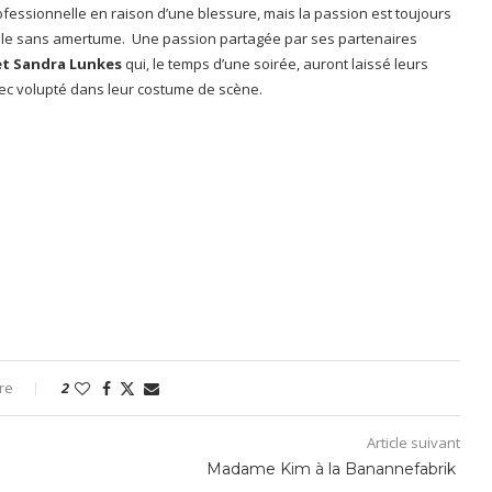
ofessionnelle en raison d’une blessure, mais la passion est toujours
t-elle sans amertume. Une passion partagée par ses partenaires
 et Sandra Lunkes
qui, le temps d’une soirée, auront laissé leurs
vec volupté dans leur costume de scène.
re
2
Article suivant
Madame Kim à la Banannefabrik