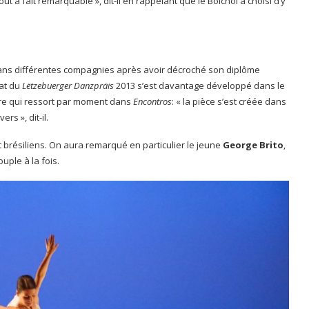
 à fait remarquable », dit-il en rappelant que le Bolchoï a choisi d’y
dans différentes compagnies après avoir décroché son diplôme
éat du
Lëtzebuerger Danzpräis
2013 s’est davantage développé dans le
bre qui ressort par moment dans
Encontros
: « la pièce s’est créée dans
rs », dit-il.
 brésiliens. On aura remarqué en particulier le jeune
George Brito
,
uple à la fois.