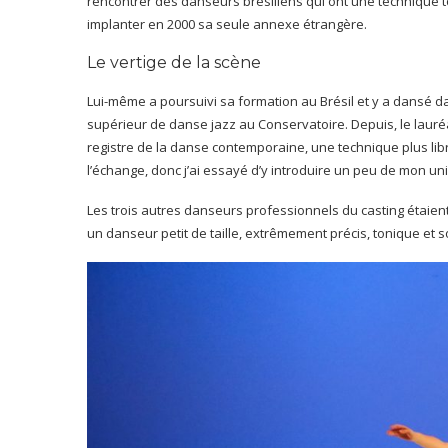
rencontrer des danseurs brésiliens qui ont une technique tout
implanter en 2000 sa seule annexe étrangère.
Le vertige de la scène
Lui-même a poursuivi sa formation au Brésil et y a dansé 
supérieur de danse jazz au Conservatoire. Depuis, le laur
registre de la danse contemporaine, une technique plus li
l’échange, donc j’ai essayé d’y introduire un peu de mon unive
Les trois autres danseurs professionnels du casting étaient
un danseur petit de taille, extrêmement précis, tonique et so