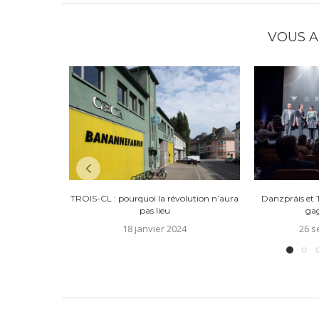
VOUS A
TROIS-CL : pourquoi la révolution n’aura
Danzpräis et T
pas lieu
gag
18 janvier 2024
26 s