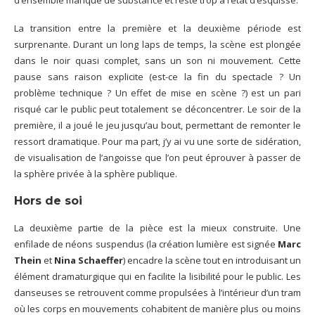
d’ensemble manque de substance et reste trop à l’état d’esquisse.
La transition entre la première et la deuxième période est
surprenante. Durant un long laps de temps, la scène est plongée
dans le noir quasi complet, sans un son ni mouvement. Cette
pause sans raison explicite (est-ce la fin du spectacle ? Un
problème technique ? Un effet de mise en scène ?) est un pari
risqué car le public peut totalement se déconcentrer. Le soir de la
première, il a joué le jeu jusqu’au bout, permettant de remonter le
ressort dramatique. Pour ma part, j’y ai vu une sorte de sidération,
de visualisation de l’angoisse que l’on peut éprouver à passer de
la sphère privée à la sphère publique.
Hors de soi
La deuxième partie de la pièce est la mieux construite. Une
enfilade de néons suspendus (la création lumière est signée
Marc
Thein
et
Nina Schaeffer
) encadre la scène tout en introduisant un
élément dramaturgique qui en facilite la lisibilité pour le public. Les
danseuses se retrouvent comme propulsées à l’intérieur d’un tram
où les corps en mouvements cohabitent de manière plus ou moins