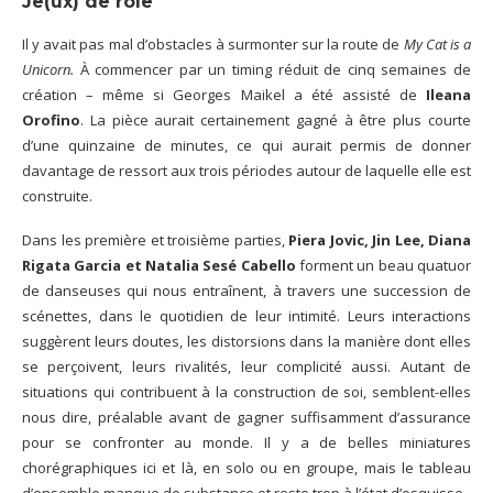
Je(ux) de rôle
Il y avait pas mal d’obstacles à surmonter sur la route de
My Cat is a
Unicorn.
À commencer par un timing réduit de cinq semaines de
création – même si Georges Maikel a été assisté de
Ileana
Orofino
. La pièce aurait certainement gagné à être plus courte
d’une quinzaine de minutes, ce qui aurait permis de donner
davantage de ressort aux trois périodes autour de laquelle elle est
construite.
Dans les première et troisième parties,
Piera Jovic, Jin Lee, Diana
Rigata Garcia et Natalia Sesé Cabello
forment un beau quatuor
de danseuses qui nous entraînent, à travers une succession de
scénettes, dans le quotidien de leur intimité. Leurs interactions
suggèrent leurs doutes, les distorsions dans la manière dont elles
se perçoivent, leurs rivalités, leur complicité aussi. Autant de
situations qui contribuent à la construction de soi, semblent-elles
nous dire, préalable avant de gagner suffisamment d’assurance
pour se confronter au monde. Il y a de belles miniatures
chorégraphiques ici et là, en solo ou en groupe, mais le tableau