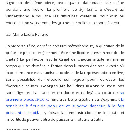
signe sa deuxième pièce, avec quatre danseuses sur scène
pendant une heure. La première de
My Cat is a Unicorn
au
Kinneksbond a souligné les difficultés d’aller au bout d’un tel
exercice, non sans semer les graines de belles moissons à venir.
par Marie-Laure Rolland
La pièce soulève, derrière son titre métaphorique, la question de la
quête de perfection (comment être une licorne dans un monde de
chats?) La perfection est le Graal de chaque artiste en même
temps qu’une chimère, a fortiori dans l’univers des arts vivants où
la performance est soumise aux aléas de la représentation en live,
sans possibilité de retouche sur logiciel pour redresser les
éventuels couacs.
Georges Maikel Pires Monteiro
n’est pas
sans l’ignorer. La question du doute était déjà au cœur de
sa
première pièce,
!Maki ?!
, u
ne très belle création où s’exprimait
la
sensibilité à fleur de peau de ce suberbe danseur, à la fois
puissant et subtil
. Il y faisait la démonstration que le doute et
l’incertitude peuvent être de puissants moteurs créatifs.