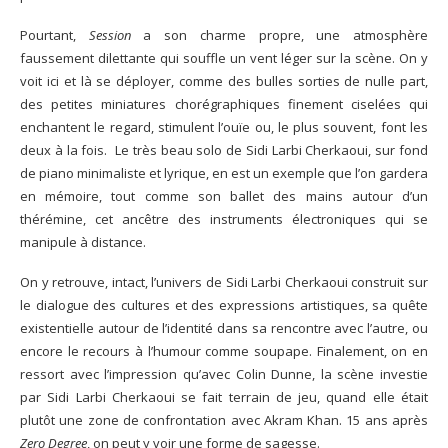
Pourtant,
Session
a son charme propre, une atmosphère
faussement dilettante qui souffle un vent léger sur la scène. On y
voit ici et là se déployer, comme des bulles sorties de nulle part,
des petites miniatures chorégraphiques finement ciselées qui
enchantent le regard, stimulent l’ouïe ou, le plus souvent, font les
deux à la fois. Le très beau solo de Sidi Larbi Cherkaoui, sur fond
de piano minimaliste et lyrique, en est un exemple que l’on gardera
en mémoire, tout comme son ballet des mains autour d’un
thérémine, cet ancêtre des instruments électroniques qui se
manipule à distance.
On y retrouve, intact, l’univers de Sidi Larbi Cherkaoui construit sur
le dialogue des cultures et des expressions artistiques, sa quête
existentielle autour de l’identité dans sa rencontre avec l’autre, ou
encore le recours à l’humour comme soupape. Finalement, on en
ressort avec l’impression qu’avec Colin Dunne, la scène investie
par Sidi Larbi Cherkaoui se fait terrain de jeu, quand elle était
plutôt une zone de confrontation avec Akram Khan. 15 ans après
Zero Degree
, on peut y voir une forme de sagesse.