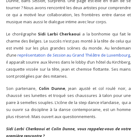
Dunne, dans
Session
, surprend. Une page est-elle en train de se
tourner ? Nous avons rencontré les deux artistes pour comprendre
ce qui a motivé leur collaboration, les frontières entre danse et
musique mais aussi le dialogue intime avec leur corps.
Le chorégraphe
Sidi Larbi Cherkaoui
a la bonhomie qui fait le
charme des Belges. Le succès n’est pas monté à la tête de celui qui
est invité sur les plus grandes scènes du monde. Au lendemain
d’une
représentation de
Session
au Grand Théâtre de Luxembourg
,
il apparaît sourire aux lèvres dans le lobby d’un hôtel du Kirchberg,
casquette vissée sur la tête, jean et chemise flottante. Ses mains
sont protégées par des mitaines.
Son partenaire,
Colin Dunne
, jean ajusté et col roulé noir, a
chaussé ses lunettes et troqué ses chaussures à talon pour une
paire à semelles souples. L’icône de la step dance irlandaise, qui a
su ouvrir sa discipline à la danse contemporaine, est un homme
plus réservé. Mais ouvert aux questionnements.
Sidi Larbi Cherkaoui et Colin Dunne, vous rappelez-vous de votre
première rencontre ?