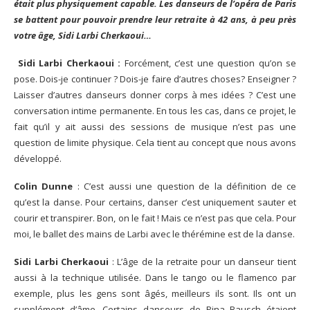
était plus physiquement capable. Les danseurs de l’opéra de Paris
se battent pour pouvoir prendre leur retraite à 42 ans, à peu près
votre âge, Sidi Larbi Cherkaoui…
Sidi Larbi Cherkaoui :
Forcément, c’est une question qu’on se
pose. Dois-je continuer ? Dois-je faire d’autres choses? Enseigner ?
Laisser d’autres danseurs donner corps à mes idées ? C’est une
conversation intime permanente. En tous les cas, dans ce projet, le
fait qu’il y ait aussi des sessions de musique n’est pas une
question de limite physique. Cela tient au concept que nous avons
développé.
Colin Dunne
: C’est aussi une question de la définition de ce
qu’est la danse. Pour certains, danser c’est uniquement sauter et
courir et transpirer. Bon, on le fait ! Mais ce n’est pas que cela. Pour
moi, le ballet des mains de Larbi avec le thérémine est de la danse.
Sidi Larbi Cherkaoui
: L’âge de la retraite pour un danseur tient
aussi à la technique utilisée. Dans le tango ou le flamenco par
exemple, plus les gens sont âgés, meilleurs ils sont. Ils ont un
supplément d’âme. Certains danseurs de Pina Bausch étaient