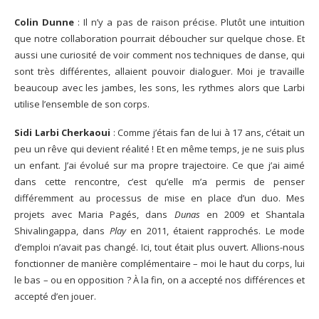
Colin Dunne
: Il n’y a pas de raison précise. Plutôt une intuition
que notre collaboration pourrait déboucher sur quelque chose. Et
aussi une curiosité de voir comment nos techniques de danse, qui
sont très différentes, allaient pouvoir dialoguer. Moi je travaille
beaucoup avec les jambes, les sons, les rythmes alors que Larbi
utilise l’ensemble de son corps.
Sidi Larbi Cherkaoui
: Comme j’étais fan de lui à 17 ans, c’était un
peu un rêve qui devient réalité ! Et en même temps, je ne suis plus
un enfant. J’ai évolué sur ma propre trajectoire. Ce que j’ai aimé
dans cette rencontre, c’est qu’elle m’a permis de penser
différemment au processus de mise en place d’un duo. Mes
projets avec Maria Pagés, dans
Dunas
en 2009 et Shantala
Shivalingappa, dans
Play
en 2011, étaient rapprochés. Le mode
d’emploi n’avait pas changé. Ici, tout était plus ouvert. Allions-nous
fonctionner de manière complémentaire – moi le haut du corps, lui
le bas – ou en opposition ? À la fin, on a accepté nos différences et
accepté d’en jouer.