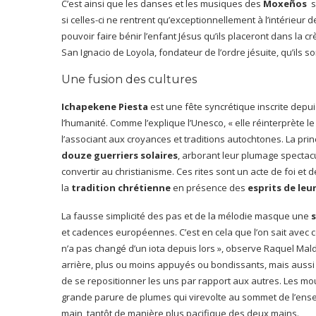
C’est ainsi que les danses et les musiques des
Moxeños
s
si celles-ci ne rentrent qu’exceptionnellement à l’intérieur de
pouvoir faire bénir l’enfant Jésus qu’ils placeront dans la crèc
San Ignacio de Loyola, fondateur de l’ordre jésuite, qu’ils s
Une fusion des cultures
Ichapekene Piesta
est une fête syncrétique inscrite depui
l’humanité. Comme l’explique l’Unesco, « elle réinterprète l
l’associant aux croyances et traditions autochtones. La prin
douze guerriers solaires
, arborant leur plumage spectac
convertir au christianisme. Ces rites sont un acte de foi 
la
tradition chrétienne
en présence des
esprits de leu
La fausse simplicité des pas et de la mélodie masque une
s
et cadences européennes. C’est en cela que l’on sait avec ce
n’a pas changé d’un iota depuis lors », observe Raquel Ma
arrière, plus ou moins appuyés ou bondissants, mais aussi 
de se repositionner les uns par rapport aux autres. Les mou
grande parure de plumes qui virevolte au sommet de l’ense
main, tantôt de manière plus pacifique des deux mains.