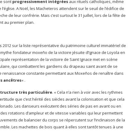
e sont
progressivement intégrées
aux rituels catholiques, même
 l’église. A Noël, les Macheteros attendent sur le seuil de l’édifice de
he de leur confrérie. Mais c’est surtout le 31 juillet, lors de la fête de
ont au premier plan.
s 2012 sur la liste représentative du patrimoine culturel immatériel de
e mythe fondateur moxeño de la victoire jésuite d’Ignace de Loyola en
cipale représentation de la victoire de Saint Ignace met en scène
ulaire, qui combattent les gardiens du drapeau saint avant de se
et de renaissance constante permettant aux Moxeños de renaître dans
rs ancêtres
« .
tructure très particulière
. « Cela n’a rien à voir avec les rythmes
rtitude que c’est hérité des siècles avant la colonisation et que cela
ldonado. Les danseurs exécutent des séries de pas en avant ou en
des rotations d’ampleur et de vitesse variables qui leur permettent
vements de balancier du corps se répercutent sur l’inclinaison de la
mble. Les machettes de bois quant à elles sont tantôt tenues à une