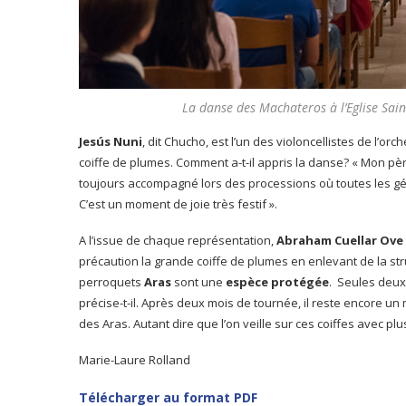
La danse des Machateros à l’Eglise Sai
Jesús Nuni
, dit Chucho, est l’un des violoncellistes de l’or
coiffe de plumes. Comment a-t-il appris la danse? « Mon pèr
toujours accompagné lors des processions où toutes les gén
C’est un moment de joie très festif ».
A l’issue de chaque représentation,
Abraham Cuellar Ove
précaution la grande coiffe de plumes en enlevant de la s
perroquets
Aras
sont une
espèce protégée
. Seules deux
précise-t-il. Après deux mois de tournée, il reste encore un 
des Aras. Autant dire que l’on veille sur ces coiffes avec pl
Marie-Laure Rolland
Télécharger au format PDF