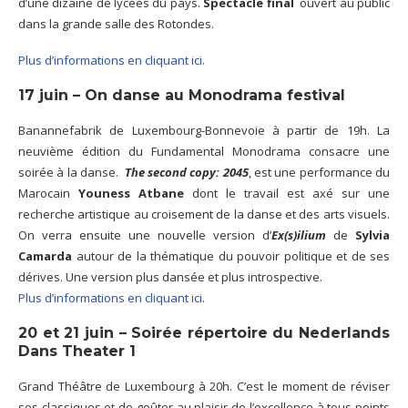
d’une dizaine de lycées du pays.
Spectacle final
ouvert au public
dans la grande salle des Rotondes.
Plus d’informations en cliquant ici.
17 juin – On danse au Monodrama festival
Banannefabrik de Luxembourg-Bonnevoie à partir de 19h. La
neuvième édition du Fundamental Monodrama consacre une
soirée à la danse.
The second copy: 2045
, est une performance du
Marocain
Youness Atbane
dont le travail est axé sur une
recherche artistique au croisement de la danse et des arts visuels.
On verra ensuite une nouvelle version d’
Ex(s)ilium
de
Sylvia
Camarda
autour de la thématique du pouvoir politique et de ses
dérives. Une version plus dansée et plus introspective.
Plus d’informations en cliquant ici
.
20 et 21 juin – Soirée répertoire du Nederlands
Dans Theater 1
Grand Théâtre de Luxembourg à 20h. C’est le moment de réviser
ses classiques et de goûter au plaisir de l’excellence à tous points