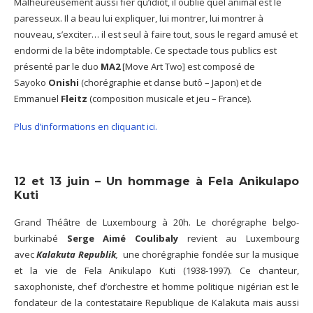
Malheureusement aussi fier qu’idiot, il oublie quel animal est le
paresseux. Il a beau lui expliquer, lui montrer, lui montrer à
nouveau, s’exciter… il est seul à faire tout, sous le regard amusé et
endormi de la bête indomptable. Ce spectacle tous publics est
présenté par le duo
MA2
[Move Art Two] est composé de
Sayoko
Onishi
(chorégraphie et danse butô – Japon) et de
Emmanuel
Fleitz
(composition musicale et jeu – France).
Plus d’informations en cliquant ici.
12 et 13 juin – Un hommage à
Fela Anikulapo
Kuti
Grand Théâtre de Luxembourg à 20h. Le chorégraphe belgo-
burkinabé
Serge Aimé Coulibaly
revient au Luxembourg
avec
Kalakuta Republik
,
une chorégraphie fondée sur la musique
et la vie de Fela Anikulapo Kuti (1938-1997). Ce chanteur,
saxophoniste, chef d’orchestre et homme politique nigérian est le
fondateur de la contestataire Republique de Kalakuta mais aussi