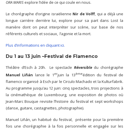
ORA MARIS
explore l’idée de ce qui coule en nous.
Le chorégraphe d’origine israëlienne
Nir de Volff
, qui a déjà une
longue carrière derrière lui, explore pour sa part dans Lost la
manière dont on peut interpréter sur scène, sur base de nos
référents culturels et sociaux, l’agonie et la mort.
Plus d’informations en cliquant ici.
Du 1 au 13 juin –
Festival de Flamenco
Théâtre d’Esch à 20h.
Le spectacle
Réversible
du chorégraphe
er
ème
Manuel Liñán
lance le 1
juin la 13
édition du festival de
flamenco organisé à Esch par le Circulo Machado et la Kulturfabrik.
Au programme jusqu’au 12 juin: cinq spectacles, trois projections à
la cinémathèque de Luxembourg, une exposition de photos où
Jean-Marc Bouque revisite l’histoire du festival et sept workshops
(danse, guitare, castagnettes, photographie).
Manuel Liñán, un habitué du festival, présente pour la première
fois une chorégraphie à la fois personnelle et engagée sur les