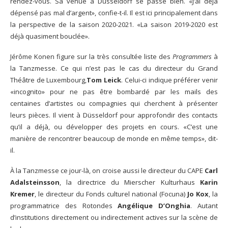
rendez-vous. Sa venue à Düsseldorf se passe bien. «J’ai déjà
dépensé pas mal d’argent», confie-t-il. Il est ici principalement dans
la perspective de la saison 2020-2021. «La saison 2019-2020 est
déjà quasiment bouclée».
Jérôme Konen figure sur la très consultée liste des
Programmers
à
la Tanzmesse. Ce qui n’est pas le cas du directeur du Grand
Théâtre de Luxembourg,
Tom Leick
. Celui-ci indique préférer venir
«incognito» pour ne pas être bombardé par les mails des
centaines d’artistes ou compagnies qui cherchent à présenter
leurs pièces. Il vient à Düsseldorf pour approfondir des contacts
qu’il a déjà, ou développer des projets en cours. «C’est une
manière de rencontrer beaucoup de monde en même temps», dit-
il.
À la Tanzmesse ce jour-là, on croise aussi le directeur du CAPE
Carl
Adalsteinsson
, la directrice du Mierscher Kulturhaus
Karin
Kremer
, le directeur du Fonds culturel national (Focuna)
Jo Kox
, la
programmatrice des Rotondes
Angélique D’Onghia
. Autant
d’institutions directement ou indirectement actives sur la scène de