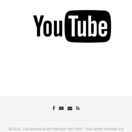
@2024 - LaGlaneuse.lu est hébergé chez OVH - Tous droits réservés sur