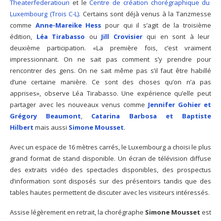
Theaterfederatioun
et le
Centre de création chorégraphique du
Luxembourg (Trois C-L)
. Certains sont déjà venus à la Tanzmesse
comme
Anne-Mareike Hess
pour qui il s’agit de la troisième
édition,
Léa Tirabasso
ou
Jill Crovisier
qui en sont à leur
deuxième participation. «La première fois, c’est vraiment
impressionnant. On ne sait pas comment s’y prendre pour
rencontrer des gens. On ne sait même pas s’il faut être habillé
d’une certaine manière. Ce sont des choses qu’on n’a pas
apprises», observe Léa Tirabasso. Une expérience qu’elle peut
partager avec les nouveaux venus comme
Jennifer Gohier et
Grégory Beaumont
,
Catarina Barbosa et Baptiste
Hilbert
mais aussi
Simone Mousset
.
Avec un espace de 16 mètres carrés, le Luxembourg a choisi le plus
grand format de stand disponible. Un écran de télévision diffuse
des extraits vidéo des spectacles disponibles, des prospectus
d’information sont disposés sur des présentoirs tandis que des
tables hautes permettent de discuter avec les visiteurs intéressés.
Assise légèrement en retrait, la chorégraphe
Simone Mousset
est