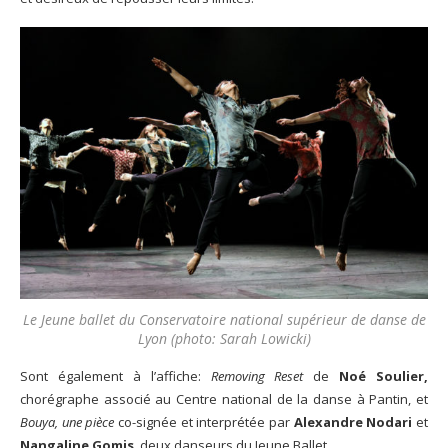
Le Jeune ballet du Conservatoire national supérieur de danse de
Lyon (photo: Sarah Lowicki)
Sont également à l’affiche:
Removing Reset
de
Noé Soulier,
chorégraphe associé au Centre national de la danse à Pantin, et
Bouya, une pièce
co-signée et interprétée par
Alexandre Nodari
et
Nangaline Gomis
, deux danseurs du Jeune Ballet.