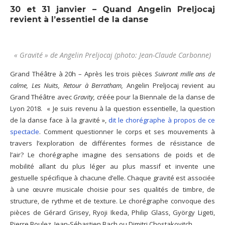
30 et 31 janvier – Quand Angelin Preljocaj
revient à l’essentiel de la danse
« Gravité » de Angelin Preljocaj (photo: Jean-Claude Carbonne)
Grand Théâtre à 20h – Après les trois pièces
Suivront mille ans de
calme, Les Nuits,
Retour à Berratham,
Angelin Preljocaj revient au
Grand Théâtre avec
Gravity,
créée pour la Biennale de la danse de
Lyon 2018. « Je suis revenu à la question essentielle, la question
de la danse face à la gravité »,
dit le chorégraphe à propos de ce
spectacle
. Comment questionner le corps et ses mouvements à
travers l’exploration de différentes formes de résistance de
l’air? Le chorégraphe imagine des sensations de poids et de
mobilité allant du plus léger au plus massif et invente une
gestuelle spécifique à chacune d’elle. Chaque gravité est associée
à une œuvre musicale choisie pour ses qualités de timbre, de
structure, de rythme et de texture. Le chorégraphe convoque des
pièces de Gérard Grisey, Ryoji Ikeda, Philip Glass, György Ligeti,
Pierre Boulez, Jean-Sébastien Bach ou Dimitri Chostakovitch.