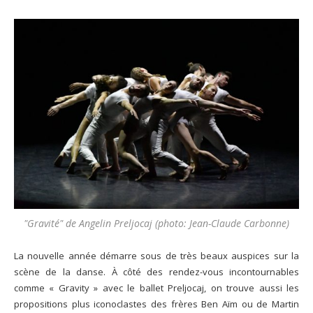
"Gravité" de Angelin Preljocaj (photo: Jean-Claude Carbonne)
La nouvelle année démarre sous de très beaux auspices sur la
scène de la danse. À côté des rendez-vous incontournables
comme « Gravity » avec le ballet Preljocaj, on trouve aussi les
propositions plus iconoclastes des frères Ben Aïm ou de Martin