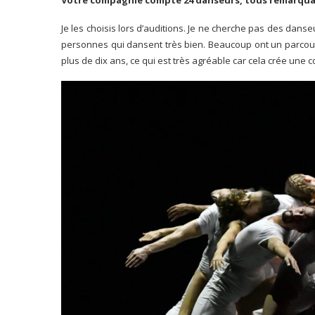
Votre compagnie compte 24 danseurs, tous remarquab
Je les choisis lors d’auditions. Je ne cherche pas des danse
personnes qui dansent très bien. Beaucoup ont un parcour
plus de dix ans, ce qui est très agréable car cela crée une 