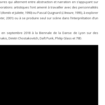
oeuvres qui alternent entre abstraction et narration en s’appuyant sur
orations artistiques l’ont amené à travailler avec des personnalités
 (
Roméo et Juliette
, 1990) ou Pascal Quignard (
L’Anoure
, 1995), à explorer
pter,
2001) ou à se produire seul sur scène dans l’interprétation d’un
e en septembre 2018 à la Biennale de la Danse de Lyon sur des
is, Dimitri Chostakovitch, Daft Punk, Philip Glass et 79D.