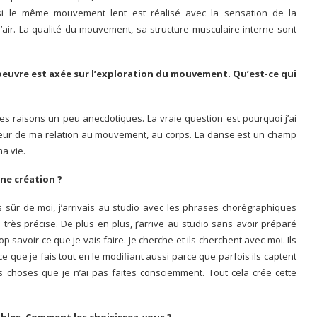
 si le même mouvement lent est réalisé avec la sensation de la
l’air. La qualité du mouvement, sa structure musculaire interne sont
euvre est axée sur l’exploration du mouvement. Qu’est-ce qui
es raisons un peu anecdotiques. La vraie question est pourquoi j’ai
ondeur de ma relation au mouvement, au corps. La danse est un champ
ma vie.
une création ?
s sûr de moi, j’arrivais au studio avec les phrases chorégraphiques
rès précise. De plus en plus, j’arrive au studio sans avoir préparé
savoir ce que je vais faire. Je cherche et ils cherchent avec moi. Ils
 que je fais tout en le modifiant aussi parce que parfois ils captent
es choses que je n’ai pas faites consciemment. Tout cela crée cette