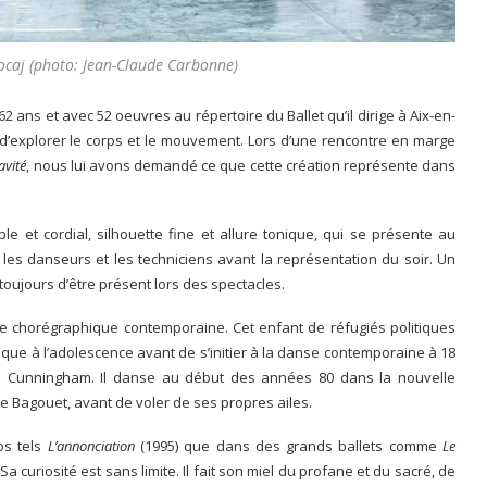
jocaj (photo: Jean-Claude Carbonne)
ans et avec 52 oeuvres au répertoire du Ballet qu’il dirige à Aix-en-
i d’explorer le corps et le mouvement. Lors d’une rencontre en marge
avité
, nous lui avons demandé ce que cette création représente dans
le et cordial, silhouette fine et allure tonique, qui se présente au
 les danseurs et les techniciens avant la représentation du soir. Un
oujours d’être présent lors des spectacles.
ène chorégraphique contemporaine. Cet enfant de réfugiés politiques
ique à l’adolescence avant de s’initier à la danse contemporaine à 18
e Cunningham. Il danse au début des années 80 dans la nouvelle
 Bagouet, avant de voler de ses propres ailes.
os tels
L’annonciation
(1995) que dans des grands ballets comme
Le
a curiosité est sans limite. Il fait son miel du profane et du sacré, de