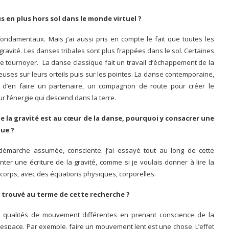
s en plus hors sol dans le monde virtuel ?
ondamentaux. Mais j’ai aussi pris en compte le fait que toutes les
avité. Les danses tribales sont plus frappées dans le sol. Certaines
e tournoyer. La danse classique fait un travail d’échappement de la
seuses sur leurs orteils puis sur les pointes. La danse contemporaine,
s d’en faire un partenaire, un compagnon de route pour créer le
ur l’énergie qui descend dans la terre.
e la gravité est au cœur de la danse, pourquoi y consacrer une
que ?
 démarche assumée, consciente. J’ai essayé tout au long de cette
enter une écriture de la gravité, comme si je voulais donner à lire la
e corps, avec des équations physiques, corporelles.
 trouvé au terme de cette recherche ?
es qualités de mouvement différentes en prenant conscience de la
l’espace. Par exemple, faire un mouvement lent est une chose. L’effet