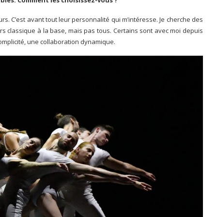
les. Comment les choisissez-vous ?
urs. C’est avant tout leur personnalité qui m’intéresse. Je cherche des
s classique à la base, mais pas tous. Certains sont avec moi depuis
complicité, une collaboration dynamique.