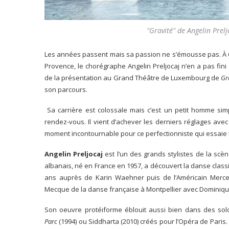
"Gravité" de Angelin Prel
Les années passent mais sa passion ne s’émousse pas. À 62 
Provence, le chorégraphe Angelin Preljocaj n’en a pas fin
de la présentation au Grand Théâtre de Luxembourg de
Gr
son parcours.
Sa carrière est colossale mais c’est un petit homme simp
rendez-vous. Il vient d’achever les derniers réglages avec
moment incontournable pour ce perfectionniste qui essaie t
Angelin Preljocaj
est l’un des grands stylistes de la sc
albanais, né en France en 1957, a découvert la danse class
ans auprès de Karin Waehner puis de l’Américain Merc
Mecque de la danse française à Montpellier avec Dominique
Son oeuvre protéiforme éblouit aussi bien dans des sol
Parc
(1994) ou Siddharta (2010) créés pour l’Opéra de Paris. S