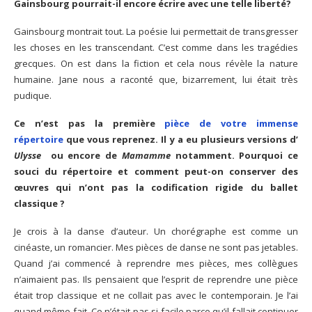
Gainsbourg pourrait-il encore écrire avec une telle liberté?
Gainsbourg montrait tout. La poésie lui permettait de transgresser
les choses en les transcendant. C’est comme dans les tragédies
grecques. On est dans la fiction et cela nous révèle la nature
humaine. Jane nous a raconté que, bizarrement, lui était très
pudique.
Ce n’est pas la première
pièce de votre immense
répertoire
que vous reprenez. Il y a eu plusieurs versions d’
Ulysse
ou encore de
Mamamme
notamment. Pourquoi ce
souci du répertoire et comment peut-on conserver des
œuvres qui n’ont pas la codification rigide du ballet
classique ?
Je crois à la danse d’auteur. Un chorégraphe est comme un
cinéaste, un romancier. Mes pièces de danse ne sont pas jetables.
Quand j’ai commencé à reprendre mes pièces, mes collègues
n’aimaient pas. Ils pensaient que l’esprit de reprendre une pièce
était trop classique et ne collait pas avec le contemporain. Je l’ai
quand même fait. Ce n’était pas si facile parce qu’il fallait continuer