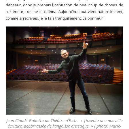
danseur, donc je prenais l’inspiration de beaucoup de choses de
l’extérieur, comme le cinéma. Aujourd’hui tout vient naturellement,
comme si j’écrivais. Je le fais tranquillement. Le bonheur !
Jean-Claude Gallotta au Théâtre d’Esch : » J’invente une nouvelle
écriture, débarrassée de l’angoisse artistique » ( photo: Marie-