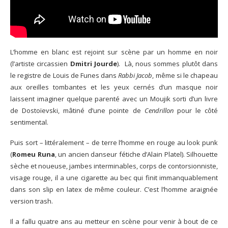
L’homme en blanc est rejoint sur scène par un homme en noir
(l’artiste circassien
Dmitri Jourde
). Là, nous sommes plutôt dans
le registre de Louis de Funes dans
Rabbi Jacob
, même si le chapeau
aux oreilles tombantes et les yeux cernés d’un masque noir
laissent imaginer quelque parenté avec un Moujik sorti d’un livre
de Dostoïevski, mâtiné d’une pointe de
Cendrillon
pour le côté
sentimental.
Puis sort – littéralement – de terre l’homme en rouge au look punk
(
Romeu Runa
, un ancien danseur fétiche d’Alain Platel). Silhouette
sèche et noueuse, jambes interminables, corps de contorsionniste,
visage rouge, il a une cigarette au bec qui finit immanquablement
dans son slip en latex de même couleur. C’est l’homme araignée
version trash.
Il a fallu quatre ans au metteur en scène pour venir à bout de ce