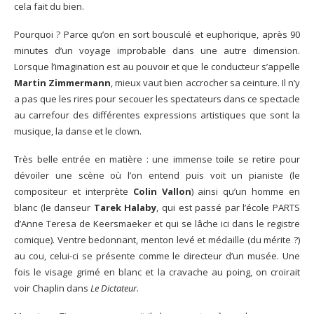
cela fait du bien.
Pourquoi ? Parce qu’on en sort bousculé et euphorique, après 90
minutes d’un voyage improbable dans une autre dimension.
Lorsque l’imagination est au pouvoir et que le conducteur s’appelle
Martin Zimmermann
, mieux vaut bien accrocher sa ceinture. Il n’y
a pas que les rires pour secouer les spectateurs dans ce spectacle
au carrefour des différentes expressions artistiques que sont la
musique, la danse et le clown.
Très belle entrée en matière : une immense toile se retire pour
dévoiler une scène où l’on entend puis voit un pianiste (le
compositeur et interprète
Colin Vallon
) ainsi qu’un homme en
blanc (le danseur
Tarek Halaby
, qui est passé par l’école PARTS
d’Anne Teresa de Keersmaeker et qui se lâche ici dans le registre
comique). Ventre bedonnant, menton levé et médaille (du mérite ?)
au cou, celui-ci se présente comme le directeur d’un musée. Une
fois le visage grimé en blanc et la cravache au poing, on croirait
voir Chaplin dans
Le Dictateur
.