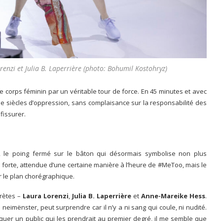
enzi et Julia B. Laperrière (photo: Bohumil Kostohryz)
e corps féminin par un véritable tour de force. En 45 minutes et avec
e de siècles d’oppression, sans complaisance sur la responsabilité des
issurer.
vé, le poing fermé sur le bâton qui désormais symbolise non plus
ge forte, attendue d’une certaine manière à l’heure de #MeToo, mais le
ur le plan chorégraphique.
prètes –
Laura Lorenzi
,
Julia B. Laperrière
et
Anne-Mareike Hess
.
 neimënster, peut surprendre car il n’y a ni sang qui coule, ni nudité.
oquer un public qui les prendrait au premier degré, il me semble que