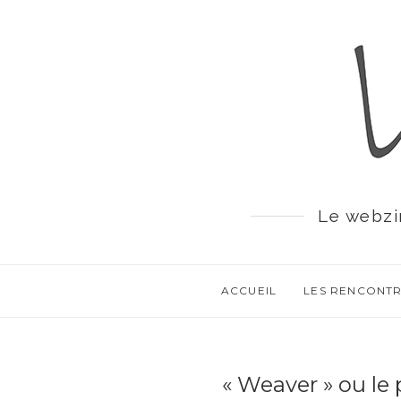
Le webzi
ACCUEIL
LES RENCONT
« Weaver » ou le 