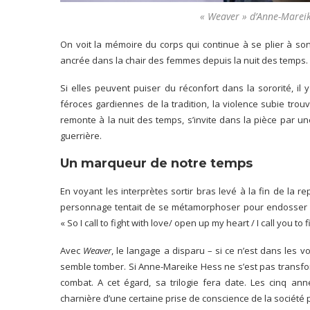
« Weaver » d’Anne-Mareik
On voit la mémoire du corps qui continue à se plier à so
ancrée dans la chair des femmes depuis la nuit des temps.
Si elles peuvent puiser du réconfort dans la sororité, il 
féroces gardiennes de la tradition, la violence subie trouv
remonte à la nuit des temps, s’invite dans la pièce par un
guerrière.
Un marqueur de notre temps
En voyant les interprètes sortir bras levé à la fin de la r
personnage tentait de se métamorphoser pour endosser le
« So I call to fight with love/ open up my heart / I call you to
Avec
Weaver
, le langage a disparu – si ce n’est dans les 
semble tomber. Si Anne-Mareike Hess ne s’est pas transf
combat. A cet égard, sa trilogie fera date. Les cinq an
charnière d’une certaine prise de conscience de la société