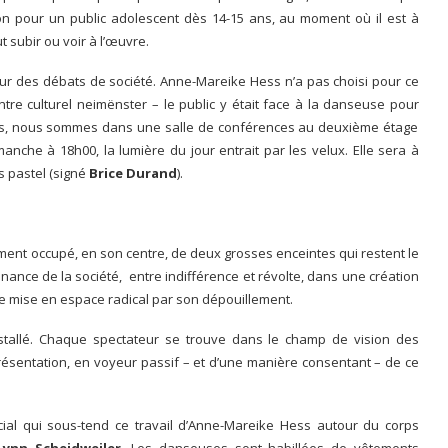
sion pour un public adolescent dès 14-15 ans, au moment où il est à
 subir ou voir à l’œuvre.
ur des débats de société. Anne-Mareike Hess n’a pas choisi pour ce
entre culturel neimënster – le public y était face à la danseuse pour
is, nous sommes dans une salle de conférences au deuxième étage
anche à 18h00, la lumière du jour entrait par les velux. Elle sera à
es pastel (signé
Brice Durand
).
ement occupé, en son centre, de deux grosses enceintes qui restent le
onance de la société, entre indifférence et révolte, dans une création
de mise en espace radical par son dépouillement.
nstallé. Chaque spectateur se trouve dans le champ de vision des
présentation, en voyeur passif – et d’une manière consentant – de ce
cial qui sous-tend ce travail d’Anne-Mareike Hess autour du corps
Lynn Scheidweiler
. Les danseuses sont habillées de vêtements