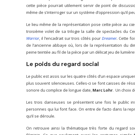
cette pièce pourrait utilement servir de point de discus
même de s’interroger sur un système d’oppression qu’il peut
Le lieu même de la représentation pose cette pièce au cœ
troisième volet de sa trilogie la salle de spectacles du C
Warrior
, il l’encadrait sur trois côtés pour
Dreamer
.
Cette fo
de l’ancienne abbaye où, lors de la représentation du dim
peine teintée au fil de la pièce par un délicat jeu de lumièr
Le poids du regard social
Le public est assis sur les quatre côtés d’un espace uniqu
plus souvent silencieuses. Celles-ci se font caisses de rés
sonore du complice de longue date,
Marc Lohr
. Un choix 
Les trois danseuses se présentent une fois le public i
personnes qui lui font face. On entre de facto dans la re
qu’il se déroule.
On retrouve ainsi la thématique très forte du regard so
féminin. Ce que soulignent aussi les costumes signés