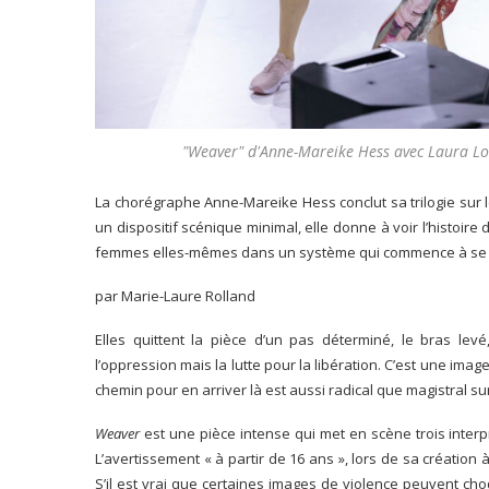
"Weaver" d'Anne-Mareike Hess avec Laura Lor
La chorégraphe Anne-Mareike Hess conclut sa trilogie sur l
un dispositif scénique minimal, elle donne à voir l’histoir
femmes elles-mêmes dans un système qui commence à se f
par Marie-Laure Rolland
Elles quittent la pièce d’un pas déterminé, le bras le
l’oppression mais la lutte pour la libération. C’est une ima
chemin pour en arriver là est aussi radical que magistral s
Weaver
est une pièce intense qui met en scène trois inter
L’avertissement « à partir de 16 ans », lors de sa création à
S’il est vrai que certaines images de violence peuvent ch