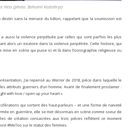
e Hess (photo: Bohumil Kostohryz)
n destin sans la menace du bâton, rappelant que la soumission est
y a aussi la violence perpétuée par celles qui sont parfois les plus
ant alors un exutoire dans la violence perpétrée. Cette histoire, qui
e mise en scène qui puise ici et là dans l’iconographie religieuse ou
eprésentation, j’ai repensé au
Warrior
de 2018, pièce dans laquelle le
s attributs guerriers d’un homme. Avant de finalement proclamer :
 fight with love / open up your heart ».
vociférations qui sortent des haut-parleurs – et une forme de naïveté
ormée en guerrière, elle se met désormais en scène comme soeur de
nées de création consacrées aux trois pièces reflètent ce moment
 post #MeToo sur le statut des femmes.