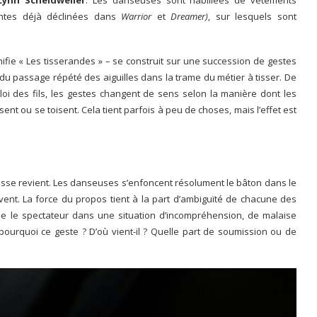
intes déjà déclinées dans
Warrior
et
Dreamer)
, sur lesquels sont
ignifie « Les tisserandes » – se construit sur une succession de gestes
t du passage répété des aiguilles dans la trame du métier à tisser. De
loi des fils, les gestes changent de sens selon la manière dont les
ent ou se toisent. Cela tient parfois à peu de choses, mais l’effet est
 cesse revient. Les danseuses s’enfoncent résolument le bâton dans le
event. La force du propos tient à la part d’ambiguïté de chacune des
lée le spectateur dans une situation d’incompréhension, de malaise
pourquoi ce geste ? D’où vient-il ? Quelle part de soumission ou de