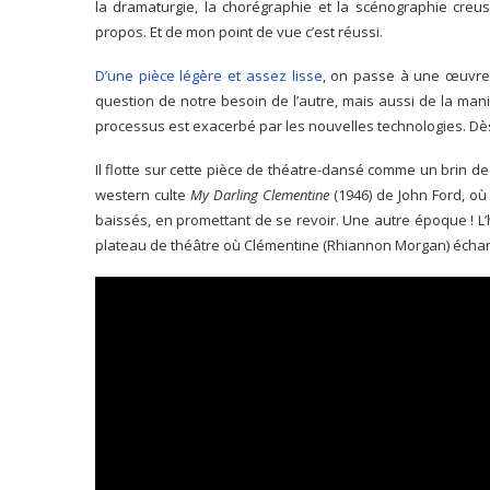
la dramaturgie, la chorégraphie et la scénographie cre
propos. Et de mon point de vue c’est réussi.
D’une pièce légère et assez lisse
, on passe à une œuvre p
question de notre besoin de l’autre, mais aussi de la mani
processus est exacerbé par les nouvelles technologies. Dès
Il flotte sur cette pièce de théatre-dansé comme un brin de n
western culte
My Darling Clementine
(1946) de John Ford, où
baissés, en promettant de se revoir. Une autre époque ! L’
plateau de théâtre où Clémentine (Rhiannon Morgan) écha