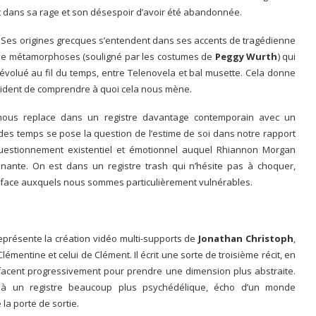
ait dans sa rage et son désespoir d’avoir été abandonnée.
. Ses origines grecques s’entendent dans ses accents de tragédienne
u de métamorphoses (souligné par les costumes de
Peggy Wurth
) qui
évolué au fil du temps, entre Telenovela et bal musette. Cela donne
 évident de comprendre à quoi cela nous mène.
nous replace dans un registre davantage contemporain avec un
t des temps se pose la question de l’estime de soi dans notre rapport
questionnement existentiel et émotionnel auquel Rhiannon Morgan
ante. On est dans un registre trash qui n’hésite pas à choquer,
s face auxquels nous sommes particulièrement vulnérables.
représente la création vidéo multi-supports de
Jonathan Christoph
,
 Clémentine et celui de Clément. Il écrit une sorte de troisième récit, en
facent progressivement pour prendre une dimension plus abstraite.
 à un registre beaucoup plus psychédélique, écho d’un monde
la porte de sortie.