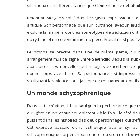
silencieux et indifférent, tandis que Clémentine se débatt
Rhiannon Morgan se plaît dans le registre expressionniste
antique. Son personnage joue sur l’outrance, avec un je
explore la manière dont les stéréotypes de séduction ont 
du rythme et un côté vitaminé à la pièce. Mais il n’est pas
Le propos se précise dans une deuxième partie, qui 
arrangement musical signé
Emre Sevindik
. Depuis la nui
aux autres. Les nouvelles technologies exacerbent ce 
donne corps avec force. Sa performance est impressionn
soulignant la violence sous-jacente de ces nouveaux outil
Un monde schyzophrénique
Dans cette création, il faut souligner la performance que 
qu’il gère en live et sur deux plateaux à la fois – le côté de
puisant dans les histoires des deux personnages qui s’ef
Cet exercice bascule d’une esthétique pop et sympa
schizophrénique qui peut nous rendre fou si on n’en trouve 