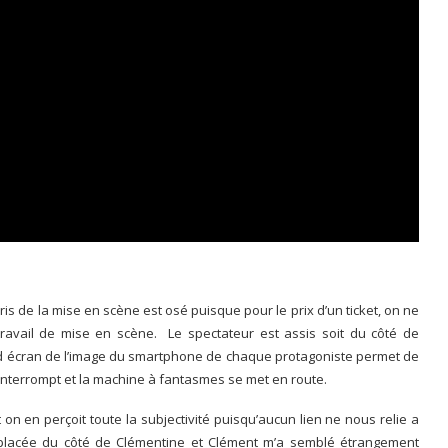
pris de la mise en scène est osé puisque pour le prix d’un ticket, on ne
u travail de mise en scène. Le spectateur est assis soit du côté de
and écran de l’image du smartphone de chaque protagoniste permet de
s’interrompt et la machine à fantasmes se met en route.
on en perçoit toute la subjectivité puisqu’aucun lien ne nous relie a
is placée du côté de Clémentine et Clément m’a semblé étrangement