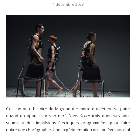
1 décembre 2023
C’est un peu l’histoire de la grenouille morte qui détend sa patte
quand on appuie sur son nerf. Dans
Score
, trois danseurs sont
soumis à des impulsions électriques programmées pour faire
naître une chorégraphie. Une expérimentation qui soulève pas mal