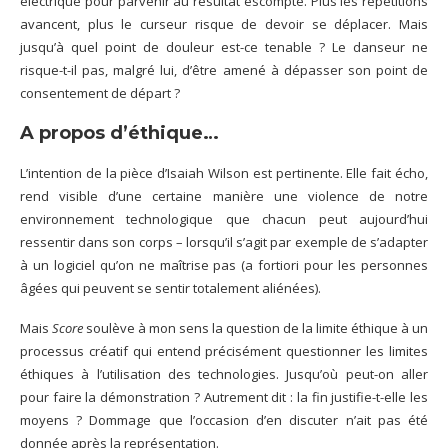
électrique pour parvenir au résultat escompté. Plus les répétitions
avancent, plus le curseur risque de devoir se déplacer. Mais
jusqu’à quel point de douleur est-ce tenable ? Le danseur ne
risque-t-il pas, malgré lui, d’être amené à dépasser son point de
consentement de départ ?
A propos d’éthique…
L’intention de la pièce d’Isaiah Wilson est pertinente. Elle fait écho,
rend visible d’une certaine manière une violence de notre
environnement technologique que chacun peut aujourd’hui
ressentir dans son corps – lorsqu’il s’agit par exemple de s’adapter
à un logiciel qu’on ne maîtrise pas (a fortiori pour les personnes
âgées qui peuvent se sentir totalement aliénées).
Mais
Score
soulève à mon sens la question de la limite éthique à un
processus créatif qui entend précisément questionner les limites
éthiques à l’utilisation des technologies. Jusqu’où peut-on aller
pour faire la démonstration ? Autrement dit : la fin justifie-t-elle les
moyens ? Dommage que l’occasion d’en discuter n’ait pas été
donnée après la représentation.