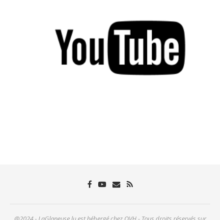
@2024 - LaGlaneuse.lu est hébergé chez OVH - Tous droits réservés sur